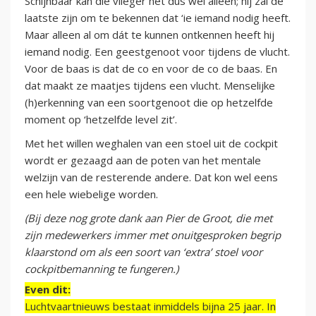
Schijnbaar kan die vlieger het dus wel alleen; hij zal de
laatste zijn om te bekennen dat ‘ie iemand nodig heeft.
Maar alleen al om dát te kunnen ontkennen heeft hij
iemand nodig. Een geestgenoot voor tijdens de vlucht.
Voor de baas is dat de co en voor de co de baas. En
dat maakt ze maatjes tijdens een vlucht. Menselijke
(h)erkenning van een soortgenoot die op hetzelfde
moment op ‘hetzelfde level zit’.
Met het willen weghalen van een stoel uit de cockpit
wordt er gezaagd aan de poten van het mentale
welzijn van de resterende andere. Dat kon wel eens
een hele wiebelige worden.
(Bij deze nog grote dank aan Pier de Groot, die met
zijn medewerkers immer met onuitgesproken begrip
klaarstond om als een soort van ‘extra’ stoel voor
cockpitbemanning te fungeren.)
Even dit:
Luchtvaartnieuws bestaat inmiddels bijna 25 jaar. In