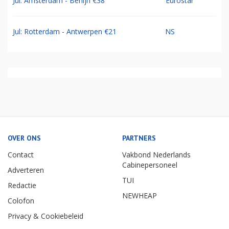
Jul: Amsterdam - Berlijn €38
Eurostar
Jul: Rotterdam - Antwerpen €21
NS
OVER ONS
PARTNERS
Contact
Vakbond Nederlands
Cabinepersoneel
Adverteren
TUI
Redactie
NEWHEAP
Colofon
Privacy & Cookiebeleid