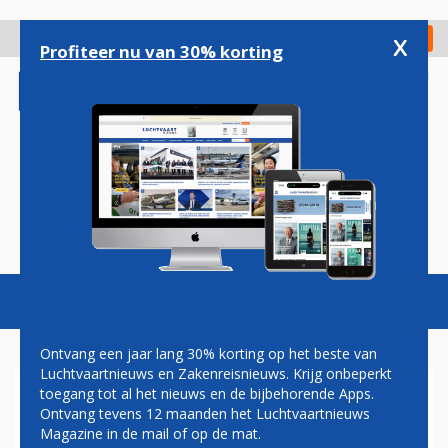
Overslaan
en
x
Digitaal Magazine
Registreer
Check in
naar
Profiteer nu van 30% korting
de
inhoud
gaan
Magazine
Podcasts
Vacatures
Toggl
naviga
Ontvang een jaar lang 30% korting op het beste van
Luchtvaartnieuws en Zakenreisnieuws. Krijg onbeperkt
toegang tot al het nieuws en de bijbehorende Apps.
PAUL MELKERT: NERGENS OP
Ontvang tevens 12 maanden het Luchtvaartnieuws
GESTOELD
Magazine in de mail of op de mat.