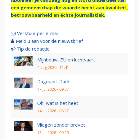
Abonneer je vandaag nog en word onderdeel van
een gemeenschap die waarde hecht aan kwaliteit,
betrouwbaarheid en échte journalistiek.
Verstuur per e-mail
Meld u aan voor de nieuwsbrief
Tip de redactie
Mijnbouw, EU en luchtvaart
4 aug 2026 - 11:41
Dagobert Duck
17 jul 2026 - 09:37
Oh, wat is het heet
14 jul 2026 - 08:37
Vliegen zonder brevet
13 jul 2026 - 09:29