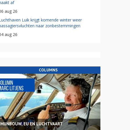
haakt af
06 aug 26
Luchthaven Luik krijgt komende winter weer
passagiersvluchten naar zonbestemmingen
04 aug 26
COLUMNS
MIJNBOUW, EU EN LUCHTVAART