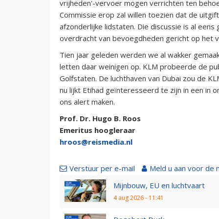
vrijheden'-vervoer mogen verrichten ten beho
Commissie erop zal willen toezien dat de uitgif
afzonderlijke lidstaten. Die discussie is al ee
overdracht van bevoegdheden gericht op het ver
Tien jaar geleden werden we al wakker gemaak
letten daar weinigen op. KLM probeerde de pub
Golfstaten. De luchthaven van Dubai zou de KL
nu lijkt Etihad geïnteresseerd te zijn in een i
ons alert maken.
Prof. Dr. Hugo B. Roos
Emeritus hoogleraar
hroos@reismedia.nl
Verstuur per e-mail
Meld u aan voor de 
Mijnbouw, EU en luchtvaart
4 aug 2026 - 11:41