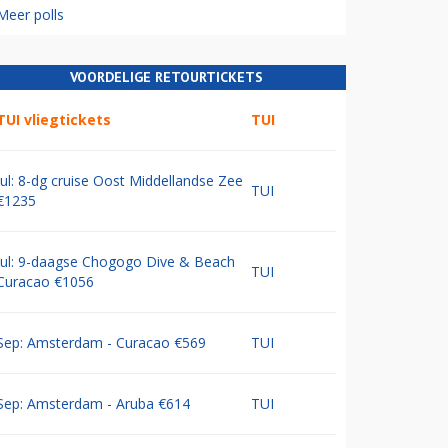
Meer polls
VOORDELIGE RETOURTICKETS
TUI vliegtickets
TUI
Jul: 8-dg cruise Oost Middellandse Zee
TUI
€1235
Jul: 9-daagse Chogogo Dive & Beach
TUI
Curacao €1056
Sep: Amsterdam - Curacao €569
TUI
Sep: Amsterdam - Aruba €614
TUI