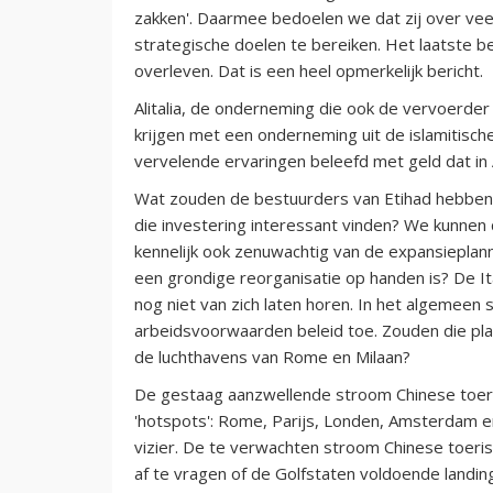
zakken'. Daarmee bedoelen we dat zij over vee
strategische doelen te bereiken. Het laatste beri
overleven. Dat is een heel opmerkelijk bericht.
Alitalia, de onderneming die ook de vervoerder 
krijgen met een onderneming uit de islamitisc
vervelende ervaringen beleefd met geld dat in Al
Wat zouden de bestuurders van Etihad hebben
die investering interessant vinden? We kunnen
kennelijk ook zenuwachtig van de expansieplann
een grondige reorganisatie op handen is? De I
nog niet van zich laten horen. In het algemeen s
arbeidsvoorwaarden beleid toe. Zouden die pla
de luchthavens van Rome en Milaan?
De gestaag aanzwellende stroom Chinese toeri
'hotspots': Rome, Parijs, Londen, Amsterdam 
vizier. De te verwachten stroom Chinese toeris
af te vragen of de Golfstaten voldoende landing