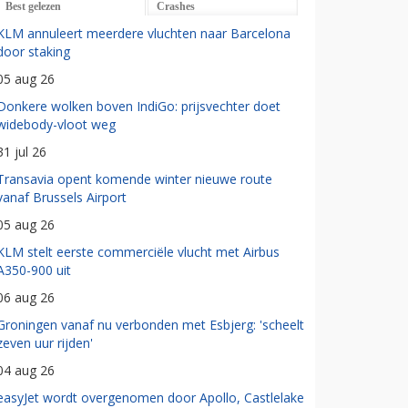
Best gelezen
Crashes
KLM annuleert meerdere vluchten naar Barcelona
door staking
05 aug 26
Donkere wolken boven IndiGo: prijsvechter doet
widebody-vloot weg
31 jul 26
Transavia opent komende winter nieuwe route
vanaf Brussels Airport
05 aug 26
KLM stelt eerste commerciële vlucht met Airbus
A350-900 uit
06 aug 26
Groningen vanaf nu verbonden met Esbjerg: 'scheelt
zeven uur rijden'
04 aug 26
easyJet wordt overgenomen door Apollo, Castlelake