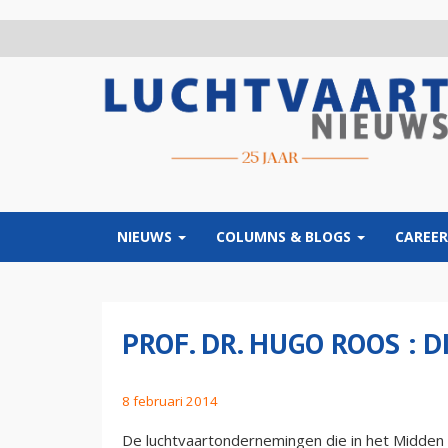
Overslaan
en
naar
de
inhoud
gaan
NIEUWS
COLUMNS & BLOGS
CAREER
PROF. DR. HUGO ROOS : 
8 februari 2014
De luchtvaartondernemingen die in het Midden