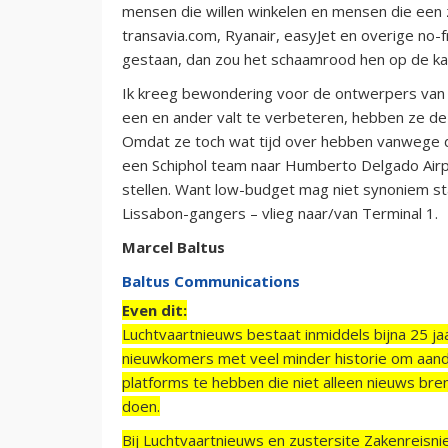
mensen die willen winkelen en mensen die een z
transavia.com, Ryanair, easyJet en overige no-fr
gestaan, dan zou het schaamrood hen op de k
Ik kreeg bewondering voor de ontwerpers van S
een en ander valt te verbeteren, hebben ze de
Omdat ze toch wat tijd over hebben vanwege de 
een Schiphol team naar Humberto Delgado Airpo
stellen. Want low-budget mag niet synoniem st
Lissabon-gangers – vlieg naar/van Terminal 1.
Marcel Baltus
Baltus Communications
Even dit:
Luchtvaartnieuws bestaat inmiddels bijna 25 jaa
nieuwkomers met veel minder historie om aand
platforms te hebben die niet alleen nieuws bre
doen.
Bij Luchtvaartnieuws en zustersite Zakenreisn