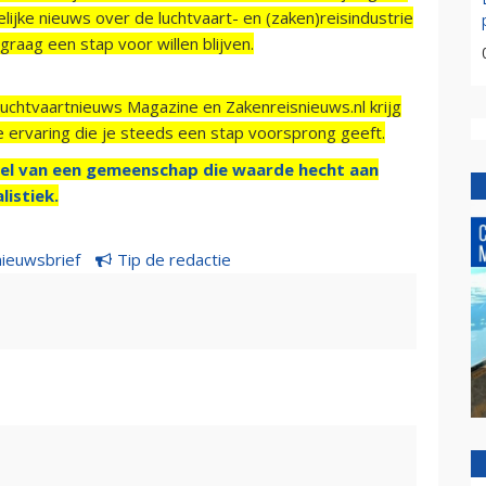
ijke nieuws over de luchtvaart- en (zaken)reisindustrie
raag een stap voor willen blijven.
Luchtvaartnieuws Magazine en Zakenreisnieuws.nl krijg
e ervaring die je steeds een stap voorsprong geeft.
el van een gemeenschap die waarde hecht aan
listiek.
nieuwsbrief
Tip de redactie