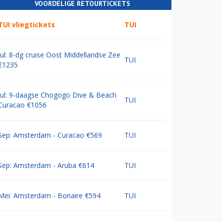
VOORDELIGE RETOURTICKETS
TUI vliegtickets
TUI
Jul: 8-dg cruise Oost Middellandse Zee
TUI
€1235
Jul: 9-daagse Chogogo Dive & Beach
TUI
Curacao €1056
Sep: Amsterdam - Curacao €569
TUI
Sep: Amsterdam - Aruba €614
TUI
Mei: Amsterdam - Bonaire €594
TUI