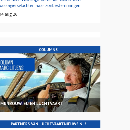
passagiersvluchten naar zonbestemmingen
04 aug 26
COLUMNS
MIJNBOUW, EU EN LUCHTVAART
PARTNERS VAN LUCHTVAARTNIEUWS.NL!