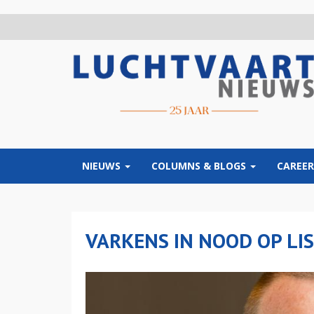
Overslaan
en
naar
de
inhoud
gaan
NIEUWS
COLUMNS & BLOGS
CAREER
VARKENS IN NOOD OP LI