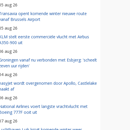
05 aug 26
Transavia opent komende winter nieuwe route
vanaf Brussels Airport
05 aug 26
KLM stelt eerste commerciële vlucht met Airbus
A350-900 uit
06 aug 26
Groningen vanaf nu verbonden met Esbjerg: 'scheelt
zeven uur rijden'
04 aug 26
easyJet wordt overgenomen door Apollo, Castlelake
haakt af
06 aug 26
National Airlines voert langste vrachtvlucht met
Boeing 777F ooit uit
07 aug 26
Luchthaven Luik krijgt komende winter weer