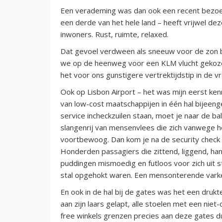
Een verademing was dan ook een recent bezoek
een derde van het hele land – heeft vrijwel de
inwoners. Rust, ruimte, relaxed.
Dat gevoel verdween als sneeuw voor de zon b
we op de heenweg voor een KLM vlucht gekoze
het voor ons gunstigere vertrektijdstip in de 
Ook op Lisbon Airport – het was mijn eerst ke
van low-cost maatschappijen in één hal bijeeng
service incheckzuilen staan, moet je naar de b
slangenrij van mensenvlees die zich vanwege h
voortbewoog. Dan kom je na de security check i
Honderden passagiers die zittend, liggend, han
puddingen mismoedig en futloos voor zich uit s
stal opgehokt waren. Een mensonterende varken
En ook in de hal bij de gates was het een druk
aan zijn laars gelapt, alle stoelen met een ni
free winkels grenzen precies aan deze gates 