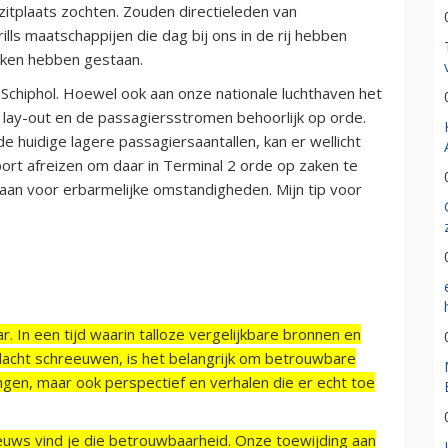
itplaats zochten. Zouden directieleden van
ills maatschappijen die dag bij ons in de rij hebben
aken hebben gestaan.
chiphol. Hoewel ook aan onze nationale luchthaven het
 lay-out en de passagiersstromen behoorlijk op orde.
huidige lagere passagiersaantallen, kan er wellicht
rt afreizen om daar in Terminal 2 orde op zaken te
aan voor erbarmelijke omstandigheden. Mijn tip voor
r. In een tijd waarin talloze vergelijkbare bronnen en
acht schreeuwen, is het belangrijk om betrouwbare
ngen, maar ook perspectief en verhalen die er echt toe
ieuws vind je die betrouwbaarheid. Onze toewijding aan