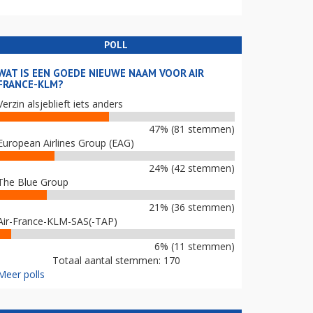
POLL
WAT IS EEN GOEDE NIEUWE NAAM VOOR AIR
FRANCE-KLM?
Verzin alsjeblieft iets anders
47% (81 stemmen)
European Airlines Group (EAG)
24% (42 stemmen)
The Blue Group
21% (36 stemmen)
Air-France-KLM-SAS(-TAP)
6% (11 stemmen)
Totaal aantal stemmen: 170
Meer polls