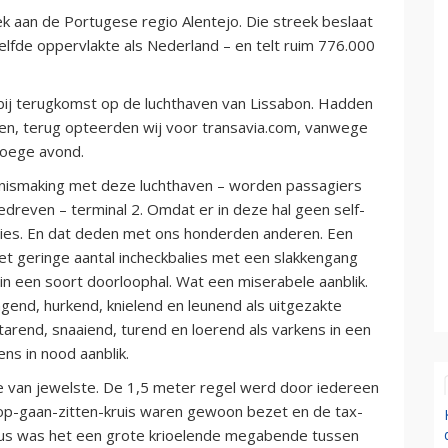
 aan de Portugese regio Alentejo. Die streek beslaat
zelfde oppervlakte als Nederland – en telt ruim 776.000
ij terugkomst op de luchthaven van Lissabon. Hadden
n, terug opteerden wij voor transavia.com, vanwege
vroege avond.
nnismaking met deze luchthaven – worden passagiers
edreven – terminal 2. Omdat er in deze hal geen self-
alies. En dat deden met ons honderden anderen. Een
et geringe aantal incheckbalies met een slakkengang
n een soort doorloophal. Wat een miserabele aanblik.
gend, hurkend, knielend en leunend als uitgezakte
tarend, snaaiend, turend en loerend als varkens in een
s in nood aanblik.
te van jewelste. De 1,5 meter regel werd door iedereen
et-op-gaan-zitten-kruis waren gewoon bezet en de tax-
dus was het een grote krioelende megabende tussen