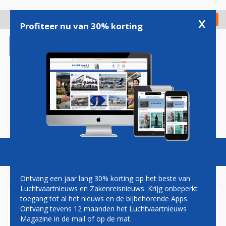
Overslaan
en
x
Digitaal Magazine
Registreer
Check in
naar
Profiteer nu van 30% korting
de
inhoud
gaan
Magazine
Podcasts
Vacatures
Toggl
naviga
Ontvang een jaar lang 30% korting op het beste van
Luchtvaartnieuws en Zakenreisnieuws. Krijg onbeperkt
toegang tot al het nieuws en de bijbehorende Apps.
WALTER SCHUT: 600.000
Ontvang tevens 12 maanden het Luchtvaartnieuws
PASSAGIERS
Magazine in de mail of op de mat.