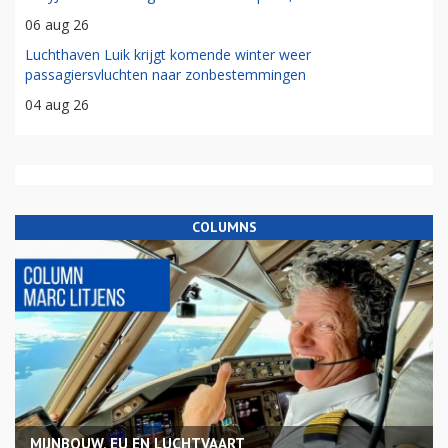
06 aug 26
Luchthaven Luik krijgt komende winter weer
passagiersvluchten naar zonbestemmingen
04 aug 26
COLUMNS
MIJNBOUW, EU EN LUCHTVAART