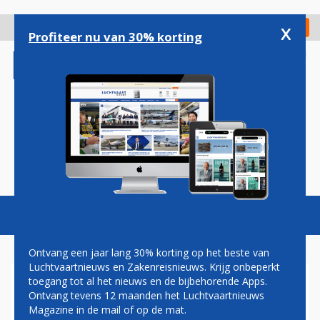
Overslaan
en
x
Digitaal Magazine
Registreer
Check in
naar
Profiteer nu van 30% korting
de
inhoud
gaan
Magazine
Podcasts
Vacatures
Toggl
naviga
Ontvang een jaar lang 30% korting op het beste van
Luchtvaartnieuws en Zakenreisnieuws. Krijg onbeperkt
toegang tot al het nieuws en de bijbehorende Apps.
WALTER SCHUT: 600.000
Ontvang tevens 12 maanden het Luchtvaartnieuws
PASSAGIERS
Magazine in de mail of op de mat.