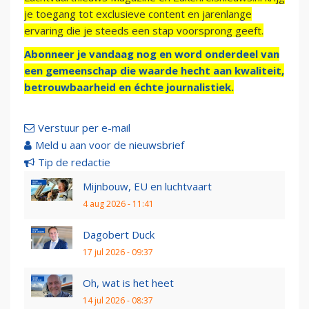
je toegang tot exclusieve content en jarenlange
ervaring die je steeds een stap voorsprong geeft.
Abonneer je vandaag nog en word onderdeel van
een gemeenschap die waarde hecht aan kwaliteit,
betrouwbaarheid en échte journalistiek.
Verstuur per e-mail
Meld u aan voor de nieuwsbrief
Tip de redactie
Mijnbouw, EU en luchtvaart
4 aug 2026 - 11:41
Dagobert Duck
17 jul 2026 - 09:37
Oh, wat is het heet
14 jul 2026 - 08:37