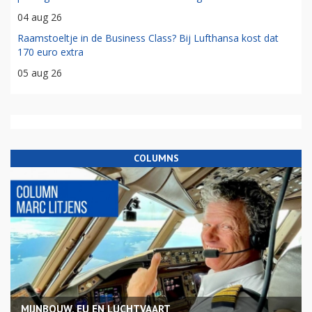
04 aug 26
Raamstoeltje in de Business Class? Bij Lufthansa kost dat
170 euro extra
05 aug 26
COLUMNS
MIJNBOUW, EU EN LUCHTVAART