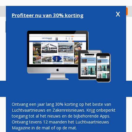
Overslaan
en
x
Digitaal Magazine
Registreer
Check in
naar
Profiteer nu van 30% korting
de
inhoud
gaan
Magazine
Podcasts
Vacatures
Toggl
naviga
Ontvang een jaar lang 30% korting op het beste van
Luchtvaartnieuws en Zakenreisnieuws. Krijg onbeperkt
toegang tot al het nieuws en de bijbehorende Apps.
HONDA SLIJT VIJFTIEN
Ontvang tevens 12 maanden het Luchtvaartnieuws
ZAKENJETS AAN WING SPIRIT
Magazine in de mail of op de mat.