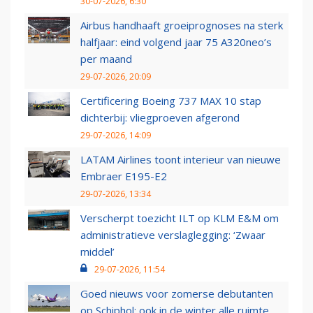
30-07-2026, 6:30
Airbus handhaaft groeiprognoses na sterk
halfjaar: eind volgend jaar 75 A320neo’s
per maand
29-07-2026, 20:09
Certificering Boeing 737 MAX 10 stap
dichterbij: vliegproeven afgerond
29-07-2026, 14:09
LATAM Airlines toont interieur van nieuwe
Embraer E195-E2
29-07-2026, 13:34
Verscherpt toezicht ILT op KLM E&M om
administratieve verslaglegging: ‘Zwaar
middel’
29-07-2026, 11:54
Goed nieuws voor zomerse debutanten
op Schiphol: ook in de winter alle ruimte