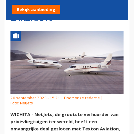
VOOR NIEUWE CESSNA-
Bekijk aanbieding
ZAKENJETS
20 september 2023 - 15:21 | Door:
onze redactie
|
Foto: NetJets
WICHITA - NetJets, de grootste verhuurder van
privévliegtuigen ter wereld, heeft een
omvangrijke deal gesloten met Texton Aviation,