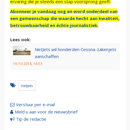
ervaring die je steeds een stap voorsprong geeft.
Abonneer je vandaag nog en word onderdeel van
een gemeenschap die waarde hecht aan kwaliteit,
betrouwbaarheid en échte journalistiek.
Lees ook:
NetJets wil honderden Cessna-zakenjets
aanschaffen
16-10-2018, 16:53
netjets
Verstuur per e-mail
Meld u aan voor de nieuwsbrief
Tip de redactie