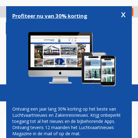
Overslaan
en
x
Digitaal Magazine
Registreer
Check in
naar
Profiteer nu van 30% korting
de
inhoud
gaan
Magazine
Podcasts
Vacatures
Toggl
naviga
Ontvang een jaar lang 30% korting op het beste van
Luchtvaartnieuws en Zakenreisnieuws. Krijg onbeperkt
toegang tot al het nieuws en de bijbehorende Apps.
NETJETS PLAATST
Ontvang tevens 12 maanden het Luchtvaartnieuws
GIGANTISCHE BESTELLING
Magazine in de mail of op de mat.