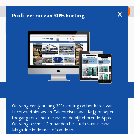
Overslaan
en
x
Digitaal Magazine
Registreer
Check in
naar
Profiteer nu van 30% korting
de
inhoud
gaan
Magazine
Podcasts
Vacatures
Toggl
naviga
Ontvang een jaar lang 30% korting op het beste van
Luchtvaartnieuws en Zakenreisnieuws. Krijg onbeperkt
toegang tot al het nieuws en de bijbehorende Apps.
PILATUS GEEFT PC-24
Ontvang tevens 12 maanden het Luchtvaartnieuws
GROTER VLIEGBEREIK EN
Magazine in de mail of op de mat.