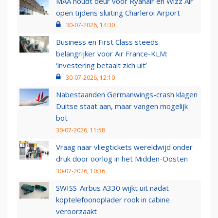
MAA houdt deur voor Ryanair en Wizz Air
open tijdens sluiting Charleroi Airport
30-07-2026, 14:30
Business en First Class steeds
belangrijker voor Air France-KLM:
‘investering betaalt zich uit’
30-07-2026, 12:10
Nabestaanden Germanwings-crash klagen
Duitse staat aan, maar vangen mogelijk
bot
30-07-2026, 11:58
Vraag naar vliegtickets wereldwijd onder
druk door oorlog in het Midden-Oosten
30-07-2026, 10:36
SWISS-Airbus A330 wijkt uit nadat
koptelefoonoplader rook in cabine
veroorzaakt