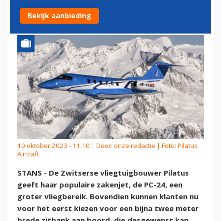
MEER OPTIES
Bekijk aanbieding
10 oktober 2023 - 11:10 | Door:
onze redactie
| Foto: Pilatus
Aircraft
STANS - De Zwitserse vliegtuigbouwer Pilatus
geeft haar populaire zakenjet, de PC-24, een
groter vliegbereik. Bovendien kunnen klanten nu
voor het eerst kiezen voor een bijna twee meter
brede zitbank aan boord, die desgewenst kan