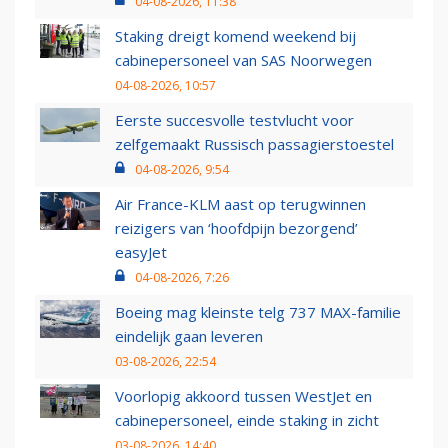
04-08-2026, 11:38
Staking dreigt komend weekend bij
cabinepersoneel van SAS Noorwegen
04-08-2026, 10:57
Eerste succesvolle testvlucht voor
zelfgemaakt Russisch passagierstoestel
04-08-2026, 9:54
Air France-KLM aast op terugwinnen
reizigers van ‘hoofdpijn bezorgend’
easyJet
04-08-2026, 7:26
Boeing mag kleinste telg 737 MAX-familie
eindelijk gaan leveren
03-08-2026, 22:54
Voorlopig akkoord tussen WestJet en
cabinepersoneel, einde staking in zicht
03-08-2026, 14:40