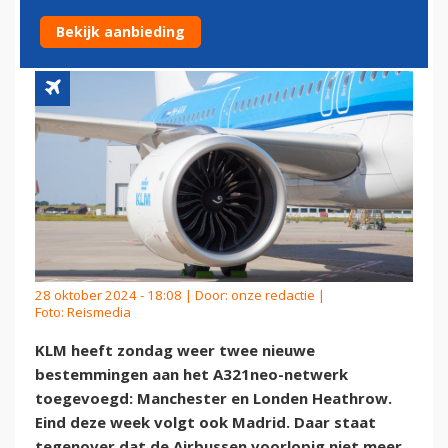
LONDEN
Bekijk aanbieding
28 oktober 2024 - 18:08 | Door:
onze redactie
|
Foto: Reismedia
KLM heeft zondag weer twee nieuwe
bestemmingen aan het A321neo-netwerk
toegevoegd: Manchester en Londen Heathrow.
Eind deze week volgt ook Madrid. Daar staat
tegenover dat de Airbussen voorlopig niet meer