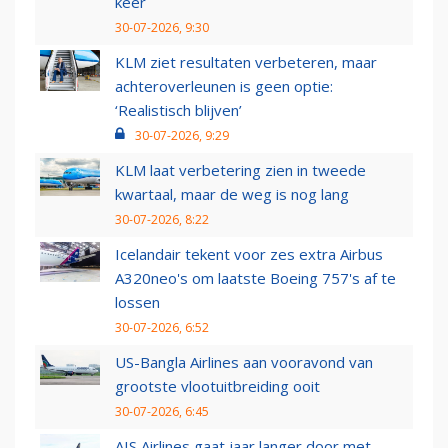
keer
30-07-2026, 9:30
KLM ziet resultaten verbeteren, maar
achteroverleunen is geen optie:
‘Realistisch blijven’
30-07-2026, 9:29
KLM laat verbetering zien in tweede
kwartaal, maar de weg is nog lang
30-07-2026, 8:22
Icelandair tekent voor zes extra Airbus
A320neo's om laatste Boeing 757's af te
lossen
30-07-2026, 6:52
US-Bangla Airlines aan vooravond van
grootste vlootuitbreiding ooit
30-07-2026, 6:45
AIS Airlines gaat jaar langer door met