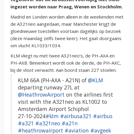
ingezet worden naar Praag, Wenen en Stockholm.
Madrid en Londen worden alleen in de weekenden met
de A321neo aangedaan, maar Manchester krijgt de
gloednieuwe toestellen voortaan dagelijks op bezoek
(deze maandag zelfs twee keer). Het gaat doorgaans
om vlucht KL1033/1034.
KLM vliegt nu met twee A321neo’s, de PH-AXA en
PH-AXB. Binnenkort wordt ook de derde, de PH-AXC,
bij de vloot verwacht. Aan boord staan 227 stoelen.
KLM 66A (PH-AXA - A21N) of
@KLM
departing runway 27L at
@HeathrowAirport
on the airlines first
visit with the A321neo as KL1002 to
Amsterdam Airport Schiphol
27-10-2024
#klm
#airbusa321
#airbus
#a321
#a321neo
#a21n
#heathrowairport
#aviation
#avgeek