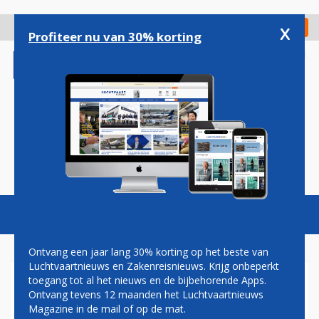
Overslaan
en
x
Digitaal Magazine
Registreer
Check in
naar
Profiteer nu van 30% korting
de
inhoud
gaan
Magazine
Podcasts
Vacatures
Toggl
naviga
Ontvang een jaar lang 30% korting op het beste van
Luchtvaartnieuws en Zakenreisnieuws. Krijg onbeperkt
toegang tot al het nieuws en de bijbehorende Apps.
KLM NU OOK MET A321NEO
Ontvang tevens 12 maanden het Luchtvaartnieuws
NAAR MANCHESTER EN
Magazine in de mail of op de mat.