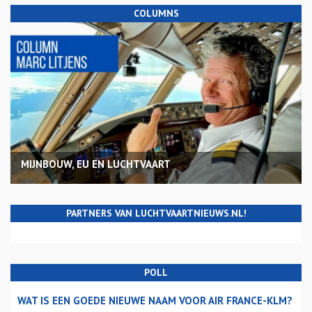
COLUMNS
MIJNBOUW, EU EN LUCHTVAART
PARTNERS VAN LUCHTVAARTNIEUWS.NL!
POLL
WAT IS EEN GOEDE NIEUWE NAAM VOOR AIR FRANCE-KLM?