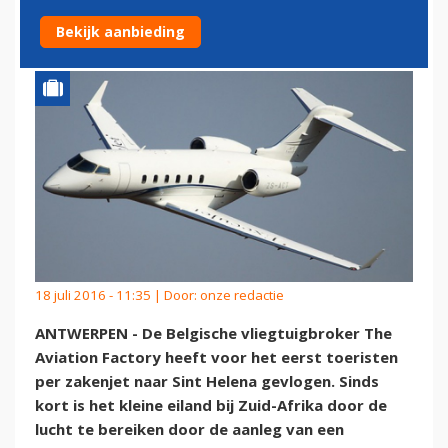
HELENA
Bekijk aanbieding
18 juli 2016 - 11:35 | Door:
onze redactie
ANTWERPEN - De Belgische vliegtuigbroker The
Aviation Factory heeft voor het eerst toeristen
per zakenjet naar Sint Helena gevlogen. Sinds
kort is het kleine eiland bij Zuid-Afrika door de
lucht te bereiken door de aanleg van een