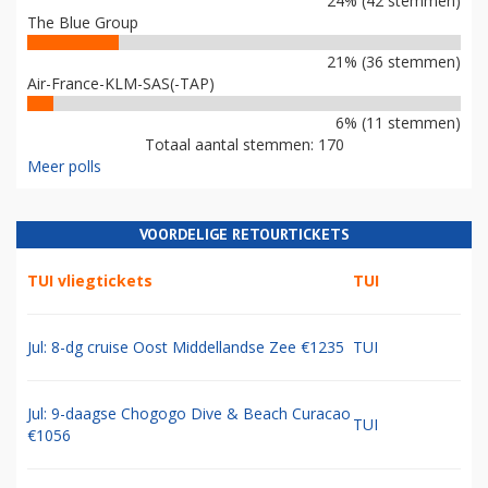
24% (42 stemmen)
The Blue Group
21% (36 stemmen)
Air-France-KLM-SAS(-TAP)
6% (11 stemmen)
Totaal aantal stemmen: 170
Meer polls
VOORDELIGE RETOURTICKETS
TUI vliegtickets
TUI
Jul: 8-dg cruise Oost Middellandse Zee €1235
TUI
Jul: 9-daagse Chogogo Dive & Beach Curacao
TUI
€1056