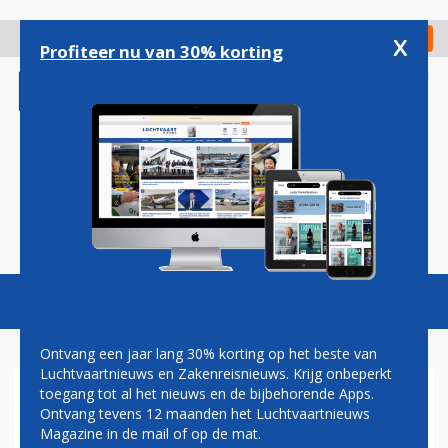
Overslaan
en
x
Digitaal Magazine
Registreer
Check in
naar
Profiteer nu van 30% korting
de
inhoud
gaan
Magazine
Podcasts
Vacatures
Toggl
naviga
Ontvang een jaar lang 30% korting op het beste van
Luchtvaartnieuws en Zakenreisnieuws. Krijg onbeperkt
toegang tot al het nieuws en de bijbehorende Apps.
THE AVIATION FACTORY
Ontvang tevens 12 maanden het Luchtvaartnieuws
VOOR HET EERST NAAR SINT
Magazine in de mail of op de mat.