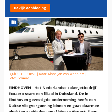
AIRPORT
Bekijk aanbieding
3 juli 2019 - 18:51 | Door:
Klaas-Jan van Woerkom
|
Foto: Exxaero
EINDHOVEN - Het Nederlandse zakenjetbedrijf
Exxaero start een filiaal in Duitsland. De in
Eindhoven gevestigde onderneming heeft een
Duitse vliegvergunning binnen en gaat daarmee
vluchten aanbieden vanaf Weeze Airport. Daar