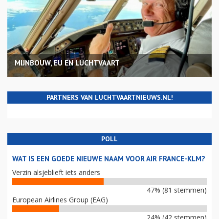
MIJNBOUW, EU EN LUCHTVAART
PARTNERS VAN LUCHTVAARTNIEUWS.NL!
POLL
WAT IS EEN GOEDE NIEUWE NAAM VOOR AIR FRANCE-KLM?
Verzin alsjeblieft iets anders
47% (81 stemmen)
European Airlines Group (EAG)
24% (42 stemmen)