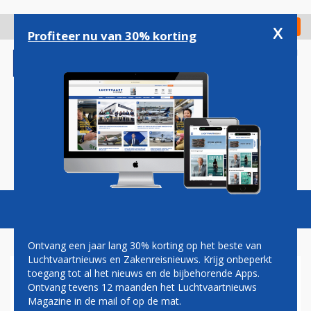
Overslaan
en
x
Digitaal Magazine
Registreer
Check in
naar
Profiteer nu van 30% korting
de
inhoud
gaan
Magazine
Podcasts
Vacatures
Toggl
naviga
Ontvang een jaar lang 30% korting op het beste van
Luchtvaartnieuws en Zakenreisnieuws. Krijg onbeperkt
toegang tot al het nieuws en de bijbehorende Apps.
ZAKENJETBEDRIJF EXXAERO
Ontvang tevens 12 maanden het Luchtvaartnieuws
START FILIAAL OP WEEZE
Magazine in de mail of op de mat.