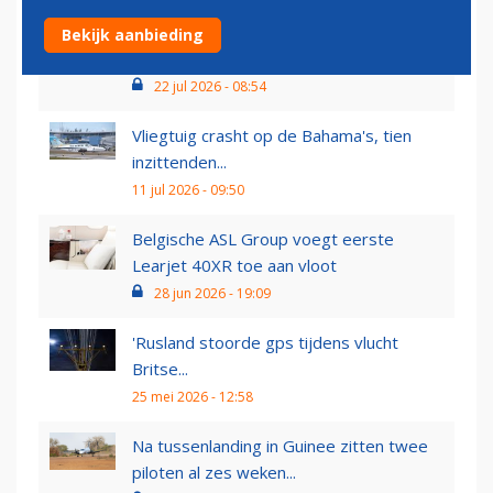
Razendsnelle Bombardier Global 8000-
Bekijk aanbieding
zakenjet vestigt...
22 jul 2026 - 08:54
Vliegtuig crasht op de Bahama's, tien
inzittenden...
11 jul 2026 - 09:50
Belgische ASL Group voegt eerste
Learjet 40XR toe aan vloot
28 jun 2026 - 19:09
'Rusland stoorde gps tijdens vlucht
Britse...
25 mei 2026 - 12:58
Na tussenlanding in Guinee zitten twee
piloten al zes weken...