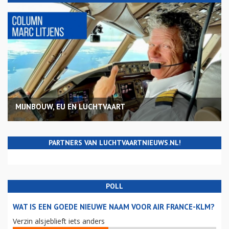
MIJNBOUW, EU EN LUCHTVAART
PARTNERS VAN LUCHTVAARTNIEUWS.NL!
POLL
WAT IS EEN GOEDE NIEUWE NAAM VOOR AIR FRANCE-KLM?
Verzin alsjeblieft iets anders