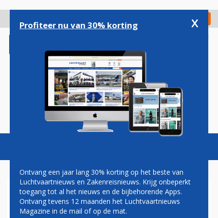
Overslaan
en
x
Digitaal Magazine
Registreer
Check in
naar
Profiteer nu van 30% korting
de
inhoud
gaan
Magazine
Podcasts
Vacatures
Toggl
naviga
Ontvang een jaar lang 30% korting op het beste van
Luchtvaartnieuws en Zakenreisnieuws. Krijg onbeperkt
toegang tot al het nieuws en de bijbehorende Apps.
BUSINESS AV
Ontvang tevens 12 maanden het Luchtvaartnieuws
Magazine in de mail of op de mat.