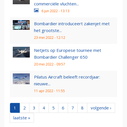
commerciële vluchten...
6 jun 2022 - 13:13
Bombardier introduceert zakenjet met
het grootste...
23 mei 2022 - 12:12
NetJets op Europese tournee met
Bombardier Challenger 650
20 mei 2022 - 09:57
Pilatus Aircraft beleeft recordjaar:
nieuwe...
11 apr 2022 - 11:55
1
2
3
4
5
6
7
8
volgende ›
laatste »