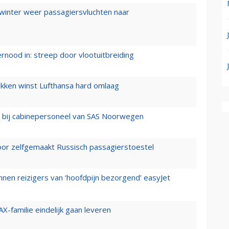
 winter weer passagiersvluchten naar
ernood in: streep door vlootuitbreiding
ukken winst Lufthansa hard omlaag
 bij cabinepersoneel van SAS Noorwegen
voor zelfgemaakt Russisch passagierstoestel
nen reizigers van ‘hoofdpijn bezorgend’ easyJet
X-familie eindelijk gaan leveren