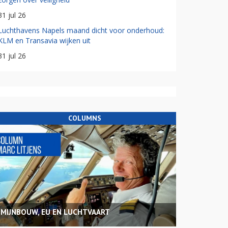
31 jul 26
Luchthavens Napels maand dicht voor onderhoud:
KLM en Transavia wijken uit
31 jul 26
COLUMNS
MIJNBOUW, EU EN LUCHTVAART