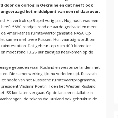
erd door de oorlog in Oekraïne en dat heeft ook
 ongevraagd het middelpunt van een rel daarover.
d. Hij vertrok op 9 april vorig jaar. Nog nooit was een
ij heeft 5680 rondjes rond de aarde gedraaid en meer
e de Amerikaanse ruimtevaartorganisatie NASA. Op
ule, samen met twee Russen. Hun vaartuig wordt om
 ruimtestation. Dat gebeurt op ruim 400 kilometer
n en moet rond 13.28 uur zachtjes neerkomen op de
weinige gebieden waar Rusland en westerse landen met
ten. Die samenwerking lijkt nu verleden tijd. Russisch-
. Het hoofd van het Russische ruimtevaartprogramma,
 president Vladimir Poetin. Toen het Westen Rusland
et ISS kon laten vergaan. Op de lanceerinstallatie in
V aanbrengen, de tekens die Rusland ook gebruikt in de