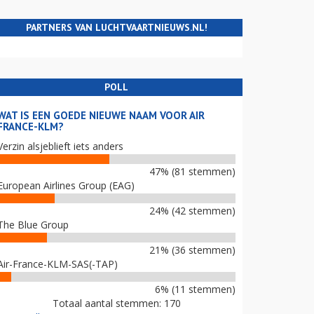
PARTNERS VAN LUCHTVAARTNIEUWS.NL!
POLL
WAT IS EEN GOEDE NIEUWE NAAM VOOR AIR
FRANCE-KLM?
Verzin alsjeblieft iets anders
47% (81 stemmen)
European Airlines Group (EAG)
24% (42 stemmen)
The Blue Group
21% (36 stemmen)
Air-France-KLM-SAS(-TAP)
6% (11 stemmen)
Totaal aantal stemmen: 170