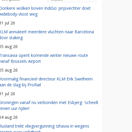
Donkere wolken boven IndiGo: prijsvechter doet
widebody-vloot weg
31 jul 26
KLM annuleert meerdere vluchten naar Barcelona
door staking
05 aug 26
Transavia opent komende winter nieuwe route
vanaf Brussels Airport
05 aug 26
Voormalig financieel directeur KLM Erik Swelheim
aan de slag bij ProRail
31 jul 26
Groningen vanaf nu verbonden met Esbjerg: 'scheelt
zeven uur rijden'
04 aug 26
Rusland trekt vliegvergunning Izhavia in wegens
zorgen over veiligheid