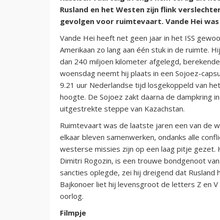
Rusland en het Westen zijn flink verslecht
gevolgen voor ruimtevaart. Vande Hei was
Vande Hei heeft net geen jaar in het ISS gewoon
Amerikaan zo lang aan één stuk in de ruimte. H
dan 240 miljoen kilometer afgelegd, berekend
woensdag neemt hij plaats in een Sojoez-caps
9.21 uur Nederlandse tijd losgekoppeld van het
hoogte. De Sojoez zakt daarna de dampkring i
uitgestrekte steppe van Kazachstan.
Ruimtevaart was de laatste jaren een van de 
elkaar bleven samenwerken, ondanks alle conflic
westerse missies zijn op een laag pitje gezet
Dimitri Rogozin, is een trouwe bondgenoot van
sancties oplegde, zei hij dreigend dat Rusland h
Bajkonoer liet hij levensgroot de letters Z en 
oorlog.
Filmpje