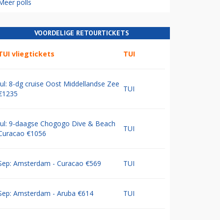
Meer polls
VOORDELIGE RETOURTICKETS
TUI vliegtickets
TUI
Jul: 8-dg cruise Oost Middellandse Zee
TUI
€1235
Jul: 9-daagse Chogogo Dive & Beach
TUI
Curacao €1056
Sep: Amsterdam - Curacao €569
TUI
Sep: Amsterdam - Aruba €614
TUI