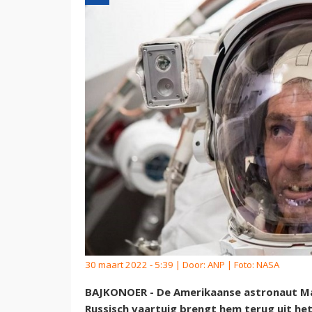
30 maart 2022 - 5:39 | Door:
ANP
| Foto: NASA
BAJKONOER - De Amerikaanse astronaut Ma
Russisch vaartuig brengt hem terug uit he