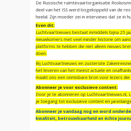
De Russische ruimtevaartorganisatie Roskosmo
deel van het ISS werd losgekoppeld van de rest
heelal. Zijn moeder zei in interviews dat ze in h
Even dit:
Luchtvaartnieuws bestaat inmiddels bijna 25 jaa
nieuwkomers met veel minder historie om aand
platforms te hebben die niet alleen nieuws bre
doen.
Bij Luchtvaartnieuws en zustersite Zakenreisn
het leveren van het meest actuele en onafhankel
maakt ons een onmisbare bron voor lezers die g
Abonneer je voor exclusieve content:
Door je te abonneren op Luchtvaartnieuws.nl, 
je toegang tot exclusieve content en jarenlang
Abonneer je vandaag nog en word onderde
kwaliteit, betrouwbaarheid en échte journa