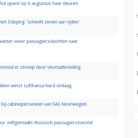
hol opent op 6 augustus haar deuren
t Esbjerg: 'scheelt zeven uur rijden'
 winter weer passagiersvluchten naar
ernood in: streep door vlootuitbreiding
ukken winst Lufthansa hard omlaag
 bij cabinepersoneel van SAS Noorwegen
voor zelfgemaakt Russisch passagierstoestel