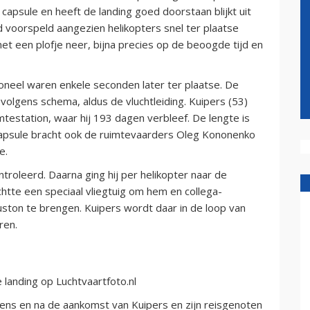
capsule en heeft de landing goed doorstaan blijkt uit
 voorspeld aangezien helikopters snel ter plaatse
t een plofje neer, bijna precies op de beoogde tijd en
neel waren enkele seconden later ter plaatse. De
 volgens schema, aldus de vluchtleiding. Kuipers (53)
imtestation, waar hij 193 dagen verbleef. De lengte is
apsule bracht ook de ruimtevaarders Oleg Kononenko
e.
roleerd. Daarna ging hij per helikopter naar de
chtte een speciaal vliegtuig om hem en collega-
ston te brengen. Kuipers wordt daar in de loop van
ren.
 landing op Luchtvaartfoto.nl
dens en na de aankomst van Kuipers en zijn reisgenoten