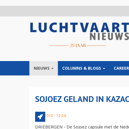
Overslaan
en
naar
de
inhoud
gaan
NIEUWS
COLUMNS & BLOGS
CAREER
SOJOEZ GELAND IN KAZA
1 juli 2012 - 12:20
DRIEBERGEN - De Sojoez capsule met de Neder