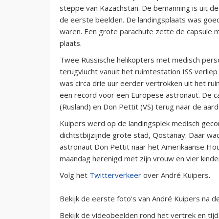
steppe van Kazachstan. De bemanning is uit de 
de eerste beelden. De landingsplaats was goed
waren. Een grote parachute zette de capsule me
plaats.
Twee Russische helikopters met medisch perso
terugvlucht vanuit het ruimtestation ISS verliep
was circa drie uur eerder vertrokken uit het ru
een record voor een Europese astronaut. De c
(Rusland) en Don Pettit (VS) terug naar de aard
Kuipers werd op de landingsplek medisch gecont
dichtstbijzijnde grote stad, Qostanay. Daar wa
astronaut Don Pettit naar het Amerikaanse Hou
maandag herenigd met zijn vrouw en vier kinde
Volg het
Twitterverkeer
over André Kuipers.
Bekijk de eerste foto's van André Kuipers na de
Bekijk de videobeelden rond het vertrek en tij