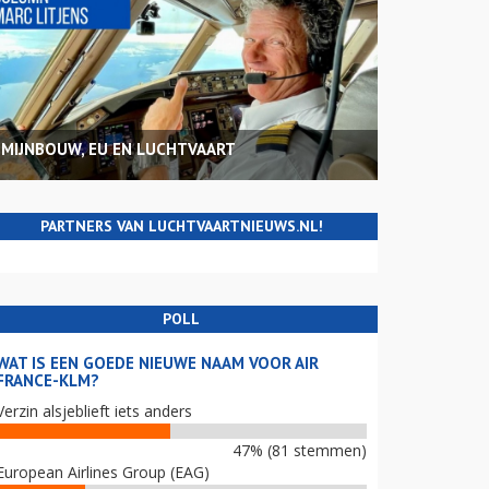
MIJNBOUW, EU EN LUCHTVAART
PARTNERS VAN LUCHTVAARTNIEUWS.NL!
POLL
WAT IS EEN GOEDE NIEUWE NAAM VOOR AIR
FRANCE-KLM?
Verzin alsjeblieft iets anders
47% (81 stemmen)
European Airlines Group (EAG)