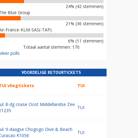
24% (42 stemmen)
The Blue Group
21% (36 stemmen)
Air-France-KLM-SAS(-TAP)
6% (11 stemmen)
Totaal aantal stemmen: 170
Meer polls
VOORDELIGE RETOURTICKETS
TUI vliegtickets
TUI
Jul: 8-dg cruise Oost Middellandse Zee
TUI
€1235
Jul: 9-daagse Chogogo Dive & Beach
TUI
Curacao €1056