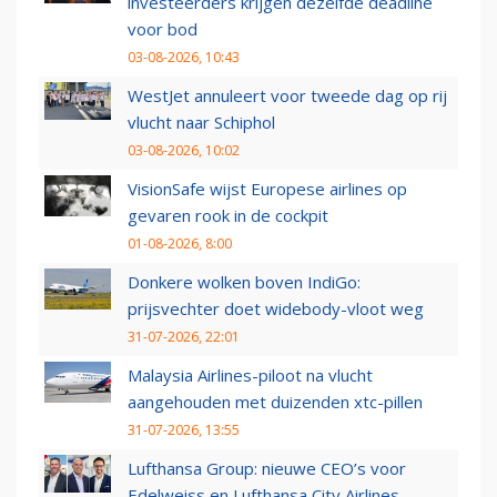
investeerders krijgen dezelfde deadline
voor bod
03-08-2026, 10:43
WestJet annuleert voor tweede dag op rij
vlucht naar Schiphol
03-08-2026, 10:02
VisionSafe wijst Europese airlines op
gevaren rook in de cockpit
01-08-2026, 8:00
Donkere wolken boven IndiGo:
prijsvechter doet widebody-vloot weg
31-07-2026, 22:01
Malaysia Airlines-piloot na vlucht
aangehouden met duizenden xtc-pillen
31-07-2026, 13:55
Lufthansa Group: nieuwe CEO’s voor
Edelweiss en Lufthansa City Airlines