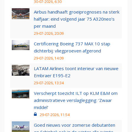
30-07-2026, 6:30
Airbus handhaaft groeiprognoses na sterk
halfjaar: eind volgend jaar 75 A320neo’s
per maand
29-07-2026, 20:09
Certificering Boeing 737 MAX 10 stap
dichterbij: vliegproeven afgerond
29-07-2026, 14:09
LATAM Airlines toont interieur van nieuwe
Embraer E195-E2
29-07-2026, 13:34
Verscherpt toezicht ILT op KLM E&M om
administratieve verslaglegging: ‘Zwaar
middel’
29-07-2026, 11:54
Goed nieuws voor zomerse debutanten
op Schiphol: ook in de winter alle ruimte