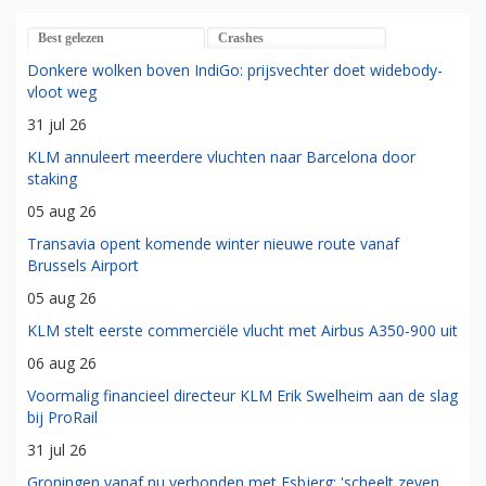
Best gelezen
Crashes
Donkere wolken boven IndiGo: prijsvechter doet widebody-
vloot weg
31 jul 26
KLM annuleert meerdere vluchten naar Barcelona door
staking
05 aug 26
Transavia opent komende winter nieuwe route vanaf
Brussels Airport
05 aug 26
KLM stelt eerste commerciële vlucht met Airbus A350-900 uit
06 aug 26
Voormalig financieel directeur KLM Erik Swelheim aan de slag
bij ProRail
31 jul 26
Groningen vanaf nu verbonden met Esbjerg: 'scheelt zeven