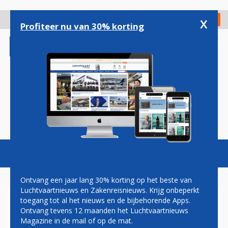
Overslaan
en
x
Digitaal Magazine
Registreer
Check in
naar
Profiteer nu van 30% korting
de
inhoud
gaan
Magazine
Podcasts
Vacatures
Toggl
naviga
Ontvang een jaar lang 30% korting op het beste van
Luchtvaartnieuws en Zakenreisnieuws. Krijg onbeperkt
toegang tot al het nieuws en de bijbehorende Apps.
SOJOEZRAKET MET ANDRÉ
Ontvang tevens 12 maanden het Luchtvaartnieuws
KUIPERS GELANCEERD
Magazine in de mail of op de mat.