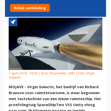
RUIMTEVLUCHTEN
Bekijk aanbieding
7 april 2018 - 16:05 | Door:
Reismedia / ANP
| Foto: Virgin
Galactic
MOJAVE - Virgin Galactic, het bedrijf van Richard
Branson voor ruimtetoerisme, is weer begonnen
met testvluchten van een nieuw ruimteschip. Het
proefvliegtuig SpaceShipTwo VSS Unity vloog
naar ruim 25 kilometer hoogte en landde