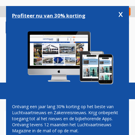
Overslaan
en
x
Digitaal Magazine
Registreer
Check in
naar
Profiteer nu van 30% korting
de
inhoud
gaan
Magazine
Podcasts
Vacatures
Toggl
naviga
Ontvang een jaar lang 30% korting op het beste van
Luchtvaartnieuws en Zakenreisnieuws. Krijg onbeperkt
toegang tot al het nieuws en de bijbehorende Apps.
VIRGIN GALACTIC HERVAT
Ontvang tevens 12 maanden het Luchtvaartnieuws
TESTS VOOR
Magazine in de mail of op de mat.