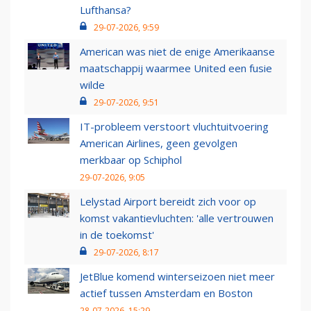
Lufthansa?
29-07-2026, 9:59
American was niet de enige Amerikaanse
maatschappij waarmee United een fusie
wilde
29-07-2026, 9:51
IT-probleem verstoort vluchtuitvoering
American Airlines, geen gevolgen
merkbaar op Schiphol
29-07-2026, 9:05
Lelystad Airport bereidt zich voor op
komst vakantievluchten: 'alle vertrouwen
in de toekomst'
29-07-2026, 8:17
JetBlue komend winterseizoen niet meer
actief tussen Amsterdam en Boston
28-07-2026, 15:29