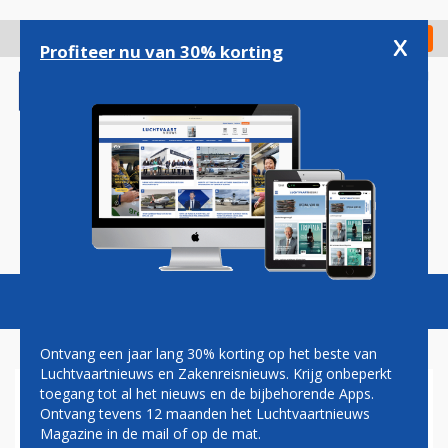
Overslaan
en
x
Digitaal Magazine
Registreer
Check in
naar
Profiteer nu van 30% korting
de
inhoud
gaan
Magazine
Podcasts
Vacatures
Toggl
naviga
Ontvang een jaar lang 30% korting op het beste van
Luchtvaartnieuws en Zakenreisnieuws. Krijg onbeperkt
toegang tot al het nieuws en de bijbehorende Apps.
AER LINGUS WORDT MET
Ontvang tevens 12 maanden het Luchtvaartnieuws
NIEUW KLEURENSCHEMA LID
Magazine in de mail of op de mat.