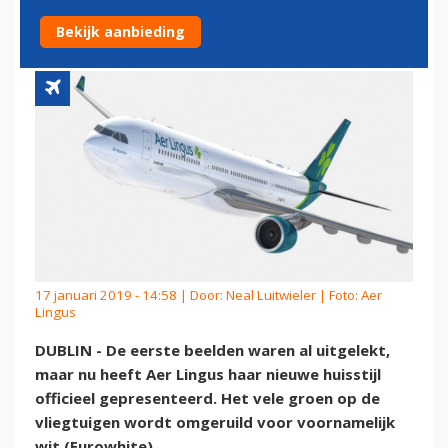
VAN EUROWHITE-CLUB
Bekijk aanbieding
17 januari 2019 - 14:58 | Door:
Neal Luitwieler
| Foto: Aer
Lingus
DUBLIN - De eerste beelden waren al uitgelekt,
maar nu heeft Aer Lingus haar nieuwe huisstijl
officieel gepresenteerd. Het vele groen op de
vliegtuigen wordt omgeruild voor voornamelijk
wit (Eurowhite).