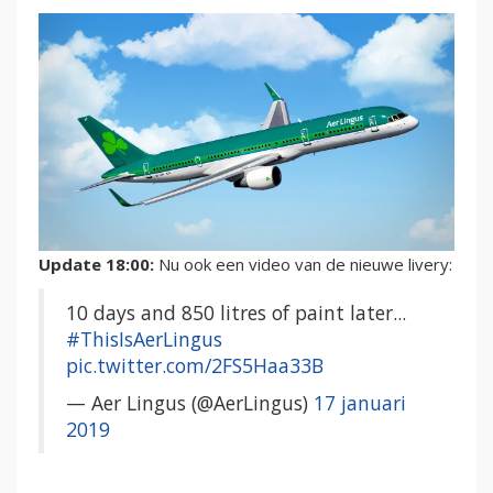
Update 18:00:
Nu ook een video van de nieuwe livery:
10 days and 850 litres of paint later...
#ThisIsAerLingus
pic.twitter.com/2FS5Haa33B
— Aer Lingus (@AerLingus)
17 januari
2019