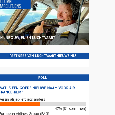
MIJNBOUW, EU EN LUCHTVAART
PARTNERS VAN LUCHTVAARTNIEUWS.NL!
POLL
WAT IS EEN GOEDE NIEUWE NAAM VOOR AIR
FRANCE-KLM?
Verzin alsjeblieft iets anders
47% (81 stemmen)
European Airlines Group (EAG)