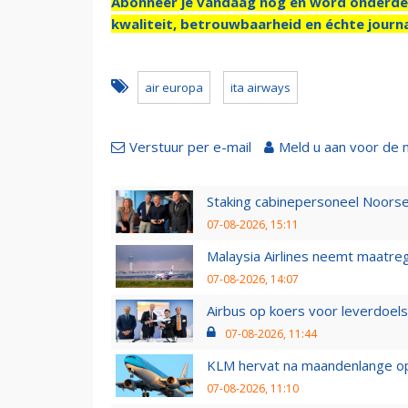
Abonneer je vandaag nog en word onderde
kwaliteit, betrouwbaarheid en échte journa
air europa
ita airways
Verstuur per e-mail
Meld u aan voor de 
Staking cabinepersoneel Noorse
07-08-2026, 15:11
Malaysia Airlines neemt maatreg
07-08-2026, 14:07
Airbus op koers voor leverdoelst
07-08-2026, 11:44
KLM hervat na maandenlange ops
07-08-2026, 11:10