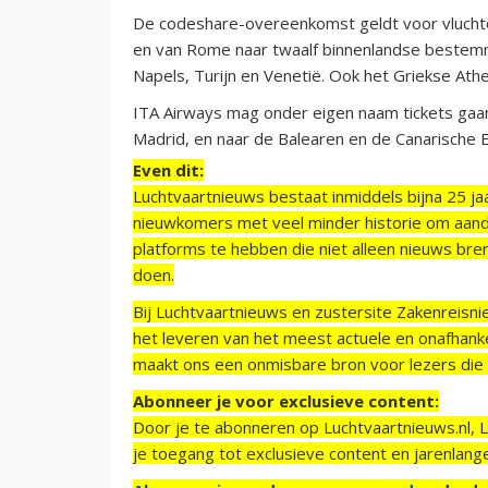
De codeshare-overeenkomst geldt voor vlucht
en van Rome naar twaalf binnenlandse bestemmi
Napels, Turijn en Venetië. Ook het Griekse Ath
ITA Airways mag onder eigen naam tickets gaan
Madrid, en naar de Balearen en de Canarische E
Even dit:
Luchtvaartnieuws bestaat inmiddels bijna 25 jaa
nieuwkomers met veel minder historie om aand
platforms te hebben die niet alleen nieuws bre
doen.
Bij Luchtvaartnieuws en zustersite Zakenreisn
het leveren van het meest actuele en onafhankel
maakt ons een onmisbare bron voor lezers die g
Abonneer je voor exclusieve content:
Door je te abonneren op Luchtvaartnieuws.nl, 
je toegang tot exclusieve content en jarenlang