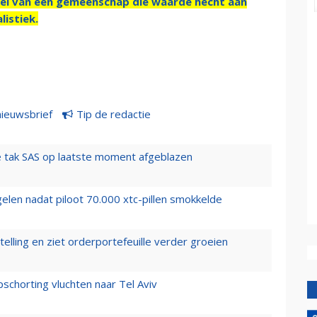
el van een gemeenschap die waarde hecht aan
listiek.
nieuwsbrief
Tip de redactie
 tak SAS op laatste moment afgeblazen
elen nadat piloot 70.000 xtc-pillen smokkelde
elling en ziet orderportefeuille verder groeien
chorting vluchten naar Tel Aviv