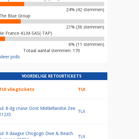
24% (42 stemmen)
The Blue Group
21% (36 stemmen)
Air-France-KLM-SAS(-TAP)
6% (11 stemmen)
Totaal aantal stemmen: 170
Meer polls
VOORDELIGE RETOURTICKETS
TUI vliegtickets
TUI
Jul: 8-dg cruise Oost Middellandse Zee
TUI
€1235
Jul: 9-daagse Chogogo Dive & Beach
TUI