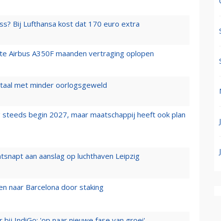
ss? Bij Lufthansa kost dat 170 euro extra
rste Airbus A350F maanden vertraging oplopen
wartaal met minder oorlogsgeweld
 steeds begin 2027, maar maatschappij heeft ook plan
tsnapt aan aanslag op luchthaven Leipzig
n naar Barcelona door staking
 bij IndiGo: 'op naar nieuwe fase van groei'