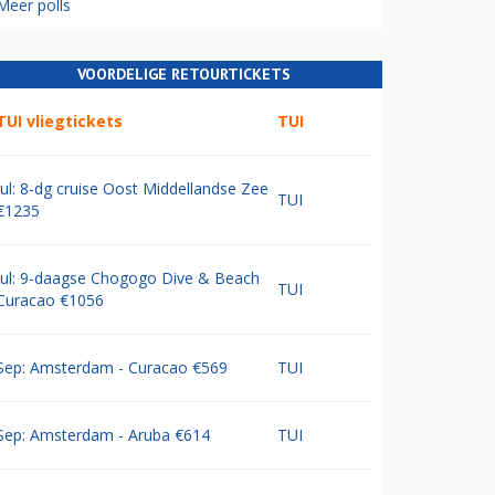
Meer polls
VOORDELIGE RETOURTICKETS
TUI vliegtickets
TUI
Jul: 8-dg cruise Oost Middellandse Zee
TUI
€1235
Jul: 9-daagse Chogogo Dive & Beach
TUI
Curacao €1056
Sep: Amsterdam - Curacao €569
TUI
Sep: Amsterdam - Aruba €614
TUI