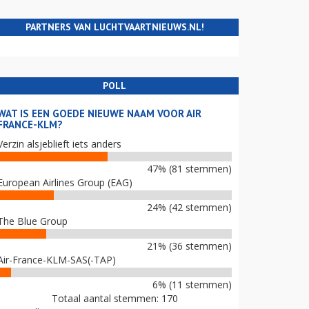
PARTNERS VAN LUCHTVAARTNIEUWS.NL!
POLL
WAT IS EEN GOEDE NIEUWE NAAM VOOR AIR
FRANCE-KLM?
Verzin alsjeblieft iets anders
47% (81 stemmen)
European Airlines Group (EAG)
24% (42 stemmen)
The Blue Group
21% (36 stemmen)
Air-France-KLM-SAS(-TAP)
6% (11 stemmen)
Totaal aantal stemmen: 170