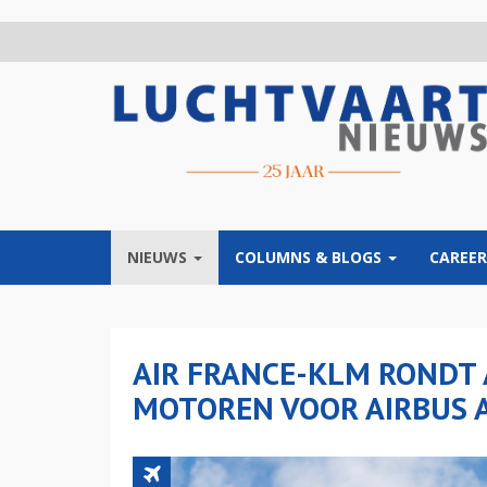
Overslaan
en
naar
de
inhoud
gaan
NIEUWS
COLUMNS & BLOGS
CAREER
AIR FRANCE-KLM RONDT
MOTOREN VOOR AIRBUS 