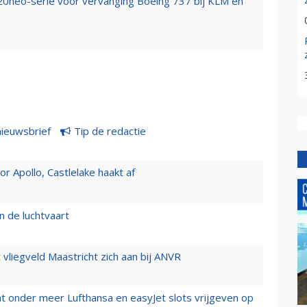
320neo-serie voor vervanging Boeing 737 bij KLM en
nieuwsbrief
Tip de redactie
 Apollo, Castlelake haakt af
n de luchtvaart
t vliegveld Maastricht zich aan bij ANVR
t onder meer Lufthansa en easyJet slots vrijgeven op