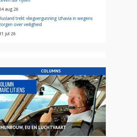
04 aug 26
Rusland trekt vliegvergunning Izhavia in wegens
zorgen over veiligheid
31 jul 26
COLUMNS
MIJNBOUW, EU EN LUCHTVAART