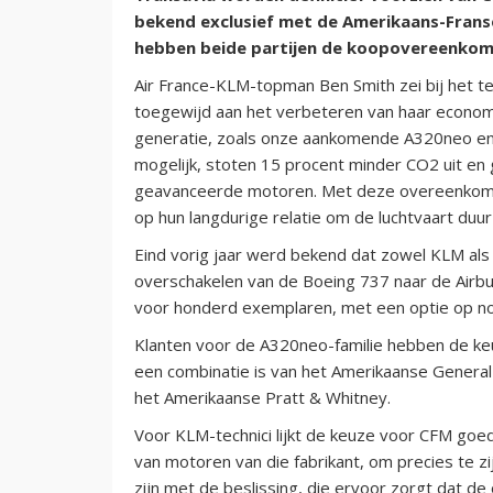
bekend exclusief met de Amerikaans-Fran
hebben beide partijen de koopovereenkom
Air France-KLM-topman Ben Smith zei bij het t
toegewijd aan het verbeteren van haar economi
generatie, zoals onze aankomende A320neo en
mogelijk, stoten 15 procent minder CO2 uit en
geavanceerde motoren. Met deze overeenkoms
op hun langdurige relatie om de luchtvaart duu
Eind vorig jaar werd bekend dat zowel KLM als
overschakelen van de Boeing 737 naar de Airbu
voor honderd exemplaren, met een optie op no
Klanten voor de A320neo-familie hebben de k
een combinatie is van het Amerikaanse General
het Amerikaanse Pratt & Whitney.
Voor KLM-technici lijkt de keuze voor CFM goed
van motoren van die fabrikant, om precies te zi
zijn met de beslissing, die ervoor zorgt dat 