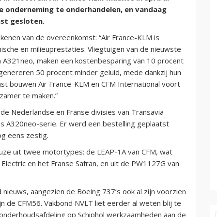
se onderneming te onderhandelen, en vandaag
st gesloten.
ekenen van de overeenkomst: “Air France-KLM is
sche en milieuprestaties. Vliegtuigen van de nieuwste
 A321neo, maken een kostenbesparing van 10 procent
 genereren 50 procent minder geluid, mede dankzij hun
t bouwen Air France-KLM en CFM International voort
rzamer te maken.”
 de Nederlandse en Franse divisies van Transavia
s A320neo-serie. Er werd een bestelling geplaatst
g eens zestig.
euze uit twee motortypes: de LEAP-1A van CFM, wat
 Electric en het Franse Safran, en uit de PW1127G van
 nieuws, aangezien de Boeing 737’s ook al zijn voorzien
jn de CFM56. Vakbond NVLT liet eerder al weten blij te
de onderhoudsafdeling op Schiphol werkzaamheden aan de