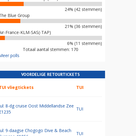
24% (42 stemmen)
The Blue Group
21% (36 stemmen)
Air-France-KLM-SAS(-TAP)
6% (11 stemmen)
Totaal aantal stemmen: 170
Meer polls
VOORDELIGE RETOURTICKETS
TUI vliegtickets
TUI
Jul: 8-dg cruise Oost Middellandse Zee
TUI
€1235
Jul: 9-daagse Chogogo Dive & Beach
TUI