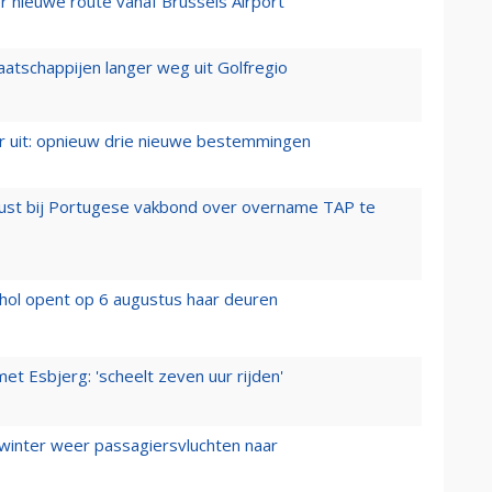
 nieuwe route vanaf Brussels Airport
aatschappijen langer weg uit Golfregio
er uit: opnieuw drie nieuwe bestemmingen
rust bij Portugese vakbond over overname TAP te
hol opent op 6 augustus haar deuren
t Esbjerg: 'scheelt zeven uur rijden'
 winter weer passagiersvluchten naar