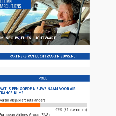
MIJNBOUW, EU EN LUCHTVAART
PARTNERS VAN LUCHTVAARTNIEUWS.NL!
POLL
WAT IS EEN GOEDE NIEUWE NAAM VOOR AIR
FRANCE-KLM?
Verzin alsjeblieft iets anders
47% (81 stemmen)
European Airlines Group (EAG)