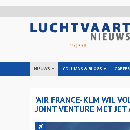
Overslaan
en
naar
de
inhoud
gaan
NIEUWS
COLUMNS & BLOGS
CAREER
'AIR FRANCE-KLM WIL VO
JOINT VENTURE MET JET 