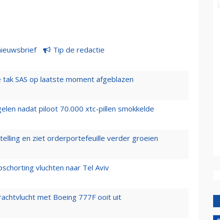
nieuwsbrief
Tip de redactie
 tak SAS op laatste moment afgeblazen
elen nadat piloot 70.000 xtc-pillen smokkelde
elling en ziet orderportefeuille verder groeien
chorting vluchten naar Tel Aviv
vrachtvlucht met Boeing 777F ooit uit