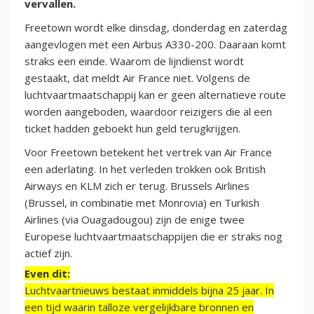
vervallen.
Freetown wordt elke dinsdag, donderdag en zaterdag
aangevlogen met een Airbus A330-200. Daaraan komt
straks een einde. Waarom de lijndienst wordt
gestaakt, dat meldt Air France niet. Volgens de
luchtvaartmaatschappij kan er geen alternatieve route
worden aangeboden, waardoor reizigers die al een
ticket hadden geboekt hun geld terugkrijgen.
Voor Freetown betekent het vertrek van Air France
een aderlating. In het verleden trokken ook British
Airways en KLM zich er terug. Brussels Airlines
(Brussel, in combinatie met Monrovia) en Turkish
Airlines (via Ouagadougou) zijn de enige twee
Europese luchtvaartmaatschappijen die er straks nog
actief zijn.
Even dit:
Luchtvaartnieuws bestaat inmiddels bijna 25 jaar. In
een tijd waarin talloze vergelijkbare bronnen en