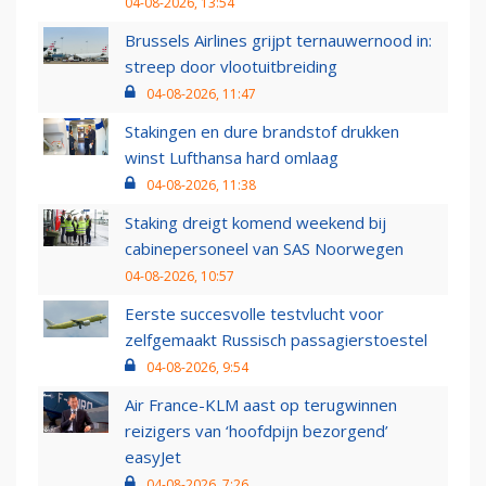
04-08-2026, 13:54
Brussels Airlines grijpt ternauwernood in:
streep door vlootuitbreiding
04-08-2026, 11:47
Stakingen en dure brandstof drukken
winst Lufthansa hard omlaag
04-08-2026, 11:38
Staking dreigt komend weekend bij
cabinepersoneel van SAS Noorwegen
04-08-2026, 10:57
Eerste succesvolle testvlucht voor
zelfgemaakt Russisch passagierstoestel
04-08-2026, 9:54
Air France-KLM aast op terugwinnen
reizigers van ‘hoofdpijn bezorgend’
easyJet
04-08-2026, 7:26