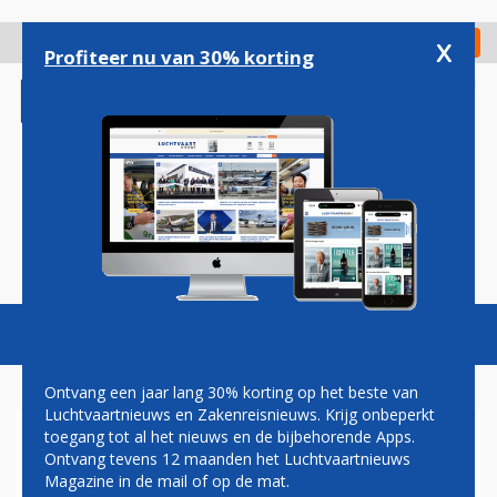
Overslaan
en
x
Digitaal Magazine
Registreer
Check in
naar
Profiteer nu van 30% korting
de
inhoud
gaan
Magazine
Podcasts
Vacatures
Toggl
naviga
Ontvang een jaar lang 30% korting op het beste van
Luchtvaartnieuws en Zakenreisnieuws. Krijg onbeperkt
toegang tot al het nieuws en de bijbehorende Apps.
AIR FRANCE STAAKT
Ontvang tevens 12 maanden het Luchtvaartnieuws
VLUCHTUITVOERING NAAR
Magazine in de mail of op de mat.