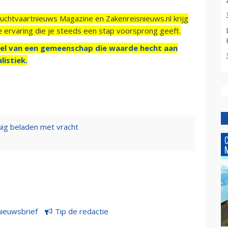
Luchtvaartnieuws Magazine en Zakenreisnieuws.nl krijg
e ervaring die je steeds een stap voorsprong geeft.
el van een gemeenschap die waarde hecht aan
listiek.
uig beladen met vracht
nieuwsbrief
Tip de redactie