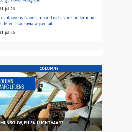
31 jul 26
Luchthavens Napels maand dicht voor onderhoud:
KLM en Transavia wijken uit
31 jul 26
COLUMNS
MIJNBOUW, EU EN LUCHTVAART