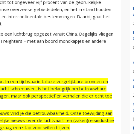
cht tot ongeveer vijf procent van de gebruikelijke
Franse overzeese gebiedsdelen, en het in stand houden
se en intercontinentale bestemmingen. Daarbij gaat het
t.
e een luchtbrug opgezet vanuit China. Dagelijks vliegen
ls Freighters – met aan boord mondkapjes en andere
r. In een tijd waarin talloze vergelijkbare bronnen en
acht schreeuwen, is het belangrijk om betrouwbare
ngen, maar ook perspectief en verhalen die er echt toe
ieuws vind je die betrouwbaarheid. Onze toewijding aan
ijke nieuws over de luchtvaart- en (zaken)reisindustrie
raag een stap voor willen blijven.