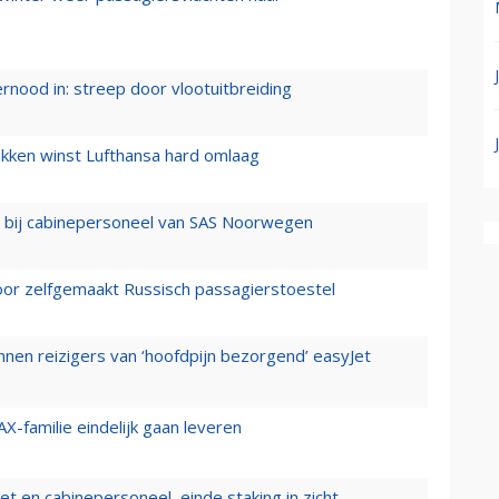
ernood in: streep door vlootuitbreiding
ukken winst Lufthansa hard omlaag
 bij cabinepersoneel van SAS Noorwegen
voor zelfgemaakt Russisch passagierstoestel
nen reizigers van ‘hoofdpijn bezorgend’ easyJet
X-familie eindelijk gaan leveren
t en cabinepersoneel, einde staking in zicht