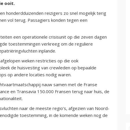
e ooit.
n honderdduizenden reizigers zo snel mogelijk terig
amen vol terug. Passagiers konden tegen een
teiten een operationele crisisunit op die zeven dagen
igde toestemmingen verkreeg om de reguliere
epatriëringvluchten inplande.
e afgelopen weken restricties op die ook
bleek de huisvesting van crewleden op bepaalde
ps op andere locaties nodig waren.
luchtvaartmaatschappij nauw samen met de Franse
rance en Transavia 150.000 Fransen terug naar huis, de
tionaliteit.
gsvluchten naar de meeste regio’s, afgezien van Noord-
de benodigde toestemming, in de komende weken nog de