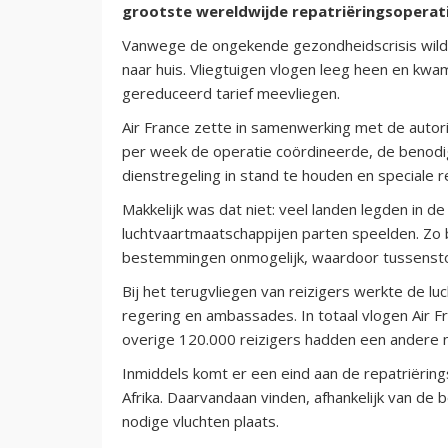
grootste wereldwijde repatriëringsoperati
Vanwege de ongekende gezondheidscrisis wilde
naar huis. Vliegtuigen vlogen leeg heen en kw
gereduceerd tarief meevliegen.
Air France zette in samenwerking met de autori
per week de operatie coördineerde, de benod
dienstregeling in stand te houden en speciale r
Makkelijk was dat niet: veel landen legden in d
luchtvaartmaatschappijen parten speelden. Zo 
bestemmingen onmogelijk, waardoor tussensto
Bij het terugvliegen van reizigers werkte de 
regering en ambassades. In totaal vlogen Air F
overige 120.000 reizigers hadden een andere na
Inmiddels komt er een eind aan de repatriërin
Afrika. Daarvandaan vinden, afhankelijk van 
nodige vluchten plaats.