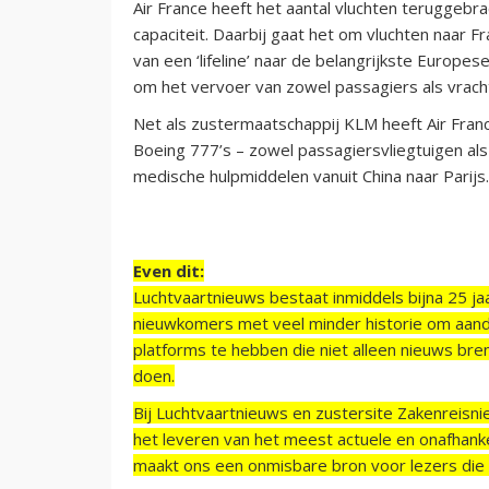
Air France heeft het aantal vluchten teruggebra
capaciteit. Daarbij gaat het om vluchten naar 
van een ‘lifeline’ naar de belangrijkste Europe
om het vervoer van zowel passagiers als vrach
Net als zustermaatschappij KLM heeft Air Franc
Boeing 777’s – zowel passagiersvliegtuigen a
medische hulpmiddelen vanuit China naar Parijs.
Even dit:
Luchtvaartnieuws bestaat inmiddels bijna 25 jaa
nieuwkomers met veel minder historie om aand
platforms te hebben die niet alleen nieuws bre
doen.
Bij Luchtvaartnieuws en zustersite Zakenreisn
het leveren van het meest actuele en onafhankel
maakt ons een onmisbare bron voor lezers die g