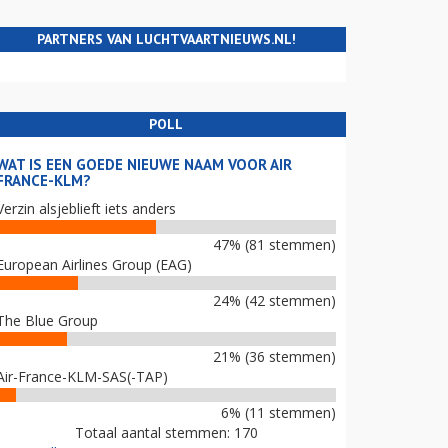
PARTNERS VAN LUCHTVAARTNIEUWS.NL!
POLL
WAT IS EEN GOEDE NIEUWE NAAM VOOR AIR
FRANCE-KLM?
Verzin alsjeblieft iets anders
47% (81 stemmen)
European Airlines Group (EAG)
24% (42 stemmen)
The Blue Group
21% (36 stemmen)
Air-France-KLM-SAS(-TAP)
6% (11 stemmen)
Totaal aantal stemmen: 170