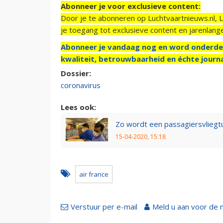
Abonneer je voor exclusieve content:
Door je te abonneren op Luchtvaartnieuws.nl, 
je toegang tot exclusieve content en jarenlang
Abonneer je vandaag nog en word onderde
kwaliteit, betrouwbaarheid en échte journa
Dossier:
coronavirus
Lees ook:
Zo wordt een passagiersvliegt
15-04-2020, 15:18
air france
Verstuur per e-mail
Meld u aan voor de 