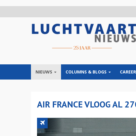
Overslaan
en
naar
de
inhoud
gaan
NIEUWS
COLUMNS & BLOGS
CAREER
AIR FRANCE VLOOG AL 2