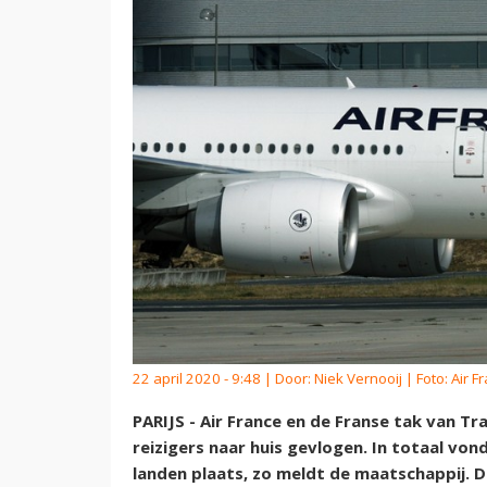
22 april 2020 - 9:48 | Door:
Niek Vernooij
| Foto: Air F
PARIJS - Air France en de Franse tak van T
reizigers naar huis gevlogen. In totaal von
landen plaats, zo meldt de maatschappij. D