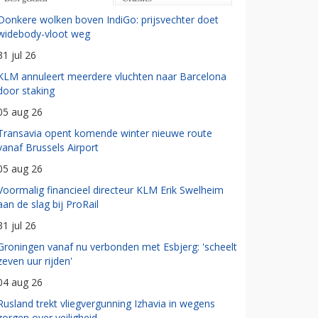
Donkere wolken boven IndiGo: prijsvechter doet
widebody-vloot weg
31 jul 26
KLM annuleert meerdere vluchten naar Barcelona
door staking
05 aug 26
Transavia opent komende winter nieuwe route
vanaf Brussels Airport
05 aug 26
Voormalig financieel directeur KLM Erik Swelheim
aan de slag bij ProRail
31 jul 26
Groningen vanaf nu verbonden met Esbjerg: 'scheelt
zeven uur rijden'
04 aug 26
Rusland trekt vliegvergunning Izhavia in wegens
zorgen over veiligheid