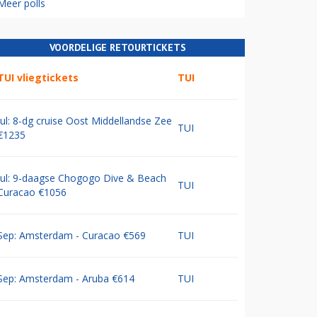
Meer polls
VOORDELIGE RETOURTICKETS
TUI vliegtickets
TUI
Jul: 8-dg cruise Oost Middellandse Zee
TUI
€1235
Jul: 9-daagse Chogogo Dive & Beach
TUI
Curacao €1056
Sep: Amsterdam - Curacao €569
TUI
Sep: Amsterdam - Aruba €614
TUI