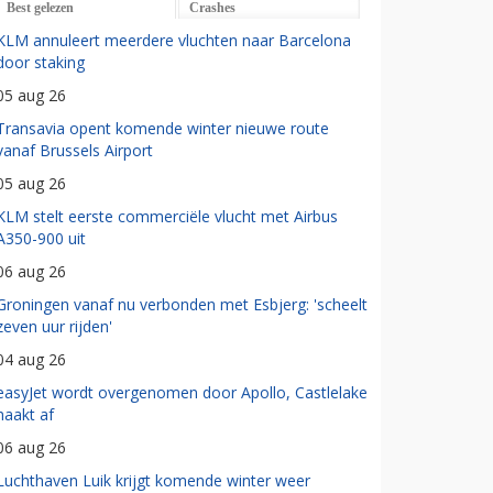
Best gelezen
Crashes
KLM annuleert meerdere vluchten naar Barcelona
door staking
05 aug 26
Transavia opent komende winter nieuwe route
vanaf Brussels Airport
05 aug 26
KLM stelt eerste commerciële vlucht met Airbus
A350-900 uit
06 aug 26
Groningen vanaf nu verbonden met Esbjerg: 'scheelt
zeven uur rijden'
04 aug 26
easyJet wordt overgenomen door Apollo, Castlelake
haakt af
06 aug 26
Luchthaven Luik krijgt komende winter weer