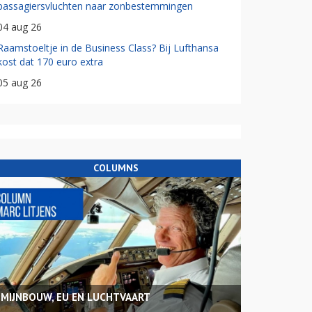
passagiersvluchten naar zonbestemmingen
04 aug 26
Raamstoeltje in de Business Class? Bij Lufthansa
kost dat 170 euro extra
05 aug 26
COLUMNS
MIJNBOUW, EU EN LUCHTVAART