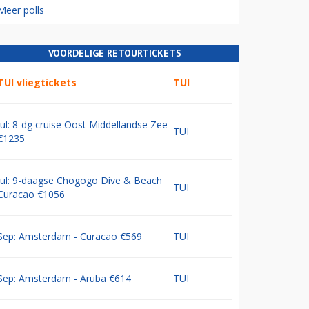
Meer polls
VOORDELIGE RETOURTICKETS
TUI vliegtickets
TUI
Jul: 8-dg cruise Oost Middellandse Zee
TUI
€1235
Jul: 9-daagse Chogogo Dive & Beach
TUI
Curacao €1056
Sep: Amsterdam - Curacao €569
TUI
Sep: Amsterdam - Aruba €614
TUI