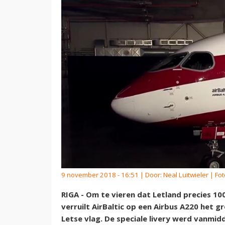
9 november 2018 - 16:51 | Door:
Neal Luitwieler
| Foto
RIGA - Om te vieren dat Letland precies 10
verruilt AirBaltic op een Airbus A220 het 
Letse vlag. De speciale livery werd vanmid