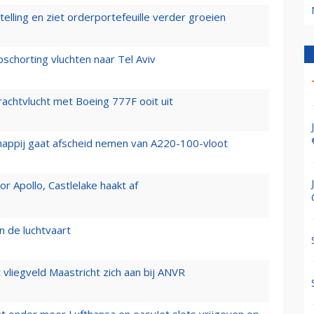
elling en ziet orderportefeuille verder groeien
chorting vluchten naar Tel Aviv
vrachtvlucht met Boeing 777F ooit uit
happij gaat afscheid nemen van A220-100-vloot
 Apollo, Castlelake haakt af
n de luchtvaart
t vliegveld Maastricht zich aan bij ANVR
t onder meer Lufthansa en easyJet slots vrijgeven op