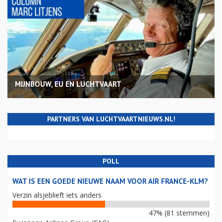
MIJNBOUW, EU EN LUCHTVAART
PARTNERS VAN LUCHTVAARTNIEUWS.NL!
POLL
WAT IS EEN GOEDE NIEUWE NAAM VOOR AIR FRANCE-KLM?
Verzin alsjeblieft iets anders
47% (81 stemmen)