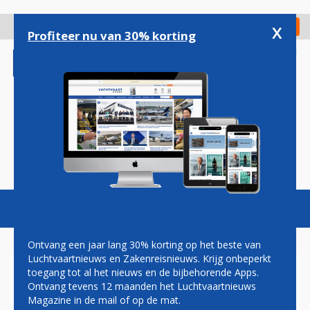
Overslaan
en
x
Digitaal Magazine
Registreer
Check in
naar
Profiteer nu van 30% korting
de
inhoud
gaan
Magazine
Podcasts
Vacatures
Toggl
naviga
Ontvang een jaar lang 30% korting op het beste van
Luchtvaartnieuws en Zakenreisnieuws. Krijg onbeperkt
toegang tot al het nieuws en de bijbehorende Apps.
AMERICAN AIRLINES VAKER
Ontvang tevens 12 maanden het Luchtvaartnieuws
VAN MIAMI NAAR BONAIRE
Magazine in de mail of op de mat.