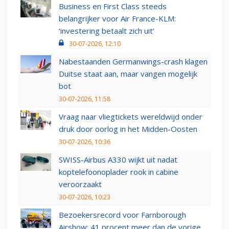
Business en First Class steeds
belangrijker voor Air France-KLM:
‘investering betaalt zich uit’
30-07-2026, 12:10
Nabestaanden Germanwings-crash klagen
Duitse staat aan, maar vangen mogelijk
bot
30-07-2026, 11:58
Vraag naar vliegtickets wereldwijd onder
druk door oorlog in het Midden-Oosten
30-07-2026, 10:36
SWISS-Airbus A330 wijkt uit nadat
koptelefoonoplader rook in cabine
veroorzaakt
30-07-2026, 10:23
Bezoekersrecord voor Farnborough
Airshow: 41 procent meer dan de vorige