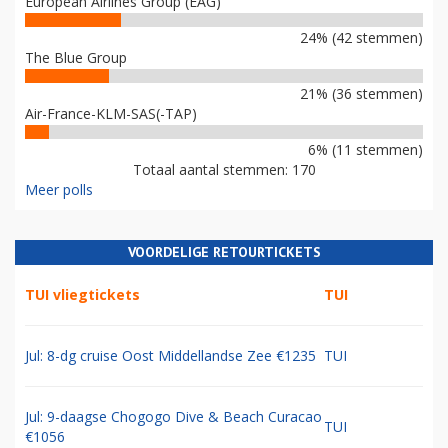
European Airlines Group (EAG)
24% (42 stemmen)
The Blue Group
21% (36 stemmen)
Air-France-KLM-SAS(-TAP)
6% (11 stemmen)
Totaal aantal stemmen: 170
Meer polls
VOORDELIGE RETOURTICKETS
TUI vliegtickets
TUI
Jul: 8-dg cruise Oost Middellandse Zee €1235
TUI
Jul: 9-daagse Chogogo Dive & Beach Curacao
TUI
€1056