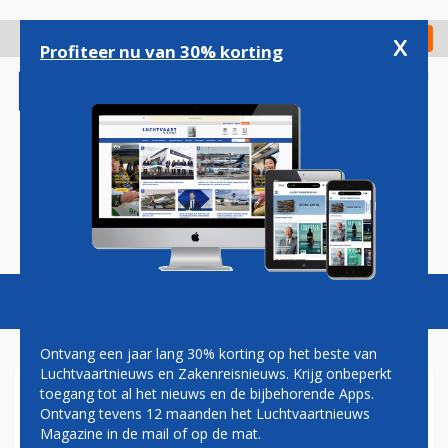
Overslaan
en
x
Digitaal Magazine
Registreer
Check in
naar
Profiteer nu van 30% korting
de
inhoud
gaan
Magazine
Podcasts
Vacatures
Toggl
naviga
Ontvang een jaar lang 30% korting op het beste van
Luchtvaartnieuws en Zakenreisnieuws. Krijg onbeperkt
toegang tot al het nieuws en de bijbehorende Apps.
CABINEBONDEN VOEREN
Ontvang tevens 12 maanden het Luchtvaartnieuws
WERKONDERBREKING OP TOT
Magazine in de mail of op de mat.