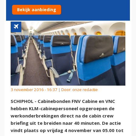
40 MINUTEN
Bekijk aanbieding
3 november 2016 - 16:37 | Door:
onze redactie
SCHIPHOL - Cabinebonden FNV Cabine en VNC
hebben KLM-cabinepersoneel opgeroepen de
werkonderbrekingen direct na de cabin crew
briefing uit te breiden naar 40 minuten. De actie
vindt plaats op vrijdag 4 november van 05.00 tot