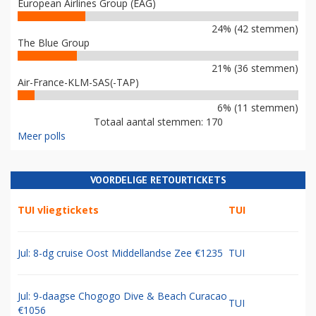
European Airlines Group (EAG)
24% (42 stemmen)
The Blue Group
21% (36 stemmen)
Air-France-KLM-SAS(-TAP)
6% (11 stemmen)
Totaal aantal stemmen: 170
Meer polls
VOORDELIGE RETOURTICKETS
TUI vliegtickets
TUI
Jul: 8-dg cruise Oost Middellandse Zee €1235
TUI
Jul: 9-daagse Chogogo Dive & Beach Curacao
TUI
€1056