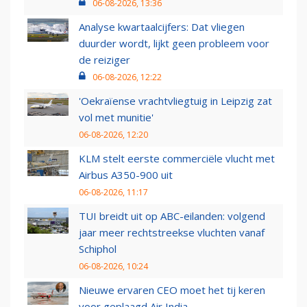
06-08-2026, 13:36
Analyse kwartaalcijfers: Dat vliegen
duurder wordt, lijkt geen probleem voor
de reiziger
06-08-2026, 12:22
'Oekraïense vrachtvliegtuig in Leipzig zat
vol met munitie'
06-08-2026, 12:20
KLM stelt eerste commerciële vlucht met
Airbus A350-900 uit
06-08-2026, 11:17
TUI breidt uit op ABC-eilanden: volgend
jaar meer rechtstreekse vluchten vanaf
Schiphol
06-08-2026, 10:24
Nieuwe ervaren CEO moet het tij keren
voor geplaagd Air India