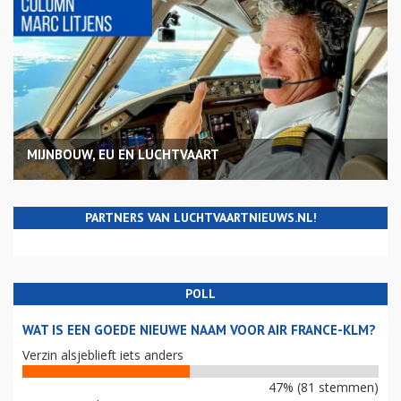
MIJNBOUW, EU EN LUCHTVAART
PARTNERS VAN LUCHTVAARTNIEUWS.NL!
POLL
WAT IS EEN GOEDE NIEUWE NAAM VOOR AIR FRANCE-KLM?
Verzin alsjeblieft iets anders
47% (81 stemmen)