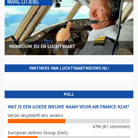
MIJNBOUW, EU EN LUCHTVAART
PARTNERS VAN LUCHTVAARTNIEUWS.NL!
POLL
WAT IS EEN GOEDE NIEUWE NAAM VOOR AIR FRANCE-KLM?
Verzin alsjeblieft iets anders
47% (81 stemmen)
European Airlines Group (EAG)