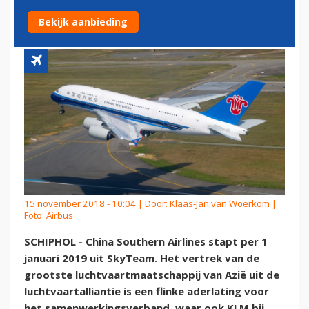
SKYTEAM
Bekijk aanbieding
15 november 2018 - 10:04 | Door:
Klaas-Jan van Woerkom
|
Foto: Airbus
SCHIPHOL - China Southern Airlines stapt per 1
januari 2019 uit SkyTeam. Het vertrek van de
grootste luchtvaartmaatschappij van Azië uit de
luchtvaartalliantie is een flinke aderlating voor
het samenwerkingsverband, waar ook KLM bij