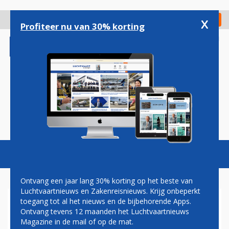
Overslaan
en
x
Digitaal Magazine
Registreer
Check in
naar
Profiteer nu van 30% korting
de
inhoud
gaan
Magazine
Podcasts
Vacatures
Toggl
naviga
Ontvang een jaar lang 30% korting op het beste van
Luchtvaartnieuws en Zakenreisnieuws. Krijg onbeperkt
toegang tot al het nieuws en de bijbehorende Apps.
CHINA SOUTHERN VERTREKT
Ontvang tevens 12 maanden het Luchtvaartnieuws
UIT LUCHTVAARTALLIANTIE
Magazine in de mail of op de mat.