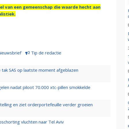
el van een gemeenschap die waarde hecht aan
listiek.
nieuwsbrief
Tip de redactie
 tak SAS op laatste moment afgeblazen
elen nadat piloot 70.000 xtc-pillen smokkelde
elling en ziet orderportefeuille verder groeien
chorting vluchten naar Tel Aviv