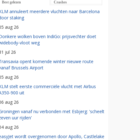
Best gelezen
Crashes
KLM annuleert meerdere vluchten naar Barcelona
door staking
05 aug 26
Donkere wolken boven IndiGo: prijsvechter doet
widebody-vloot weg
31 jul 26
Transavia opent komende winter nieuwe route
vanaf Brussels Airport
05 aug 26
KLM stelt eerste commerciële vlucht met Airbus
A350-900 uit
06 aug 26
Groningen vanaf nu verbonden met Esbjerg: 'scheelt
zeven uur rijden'
04 aug 26
easyJet wordt overgenomen door Apollo, Castlelake