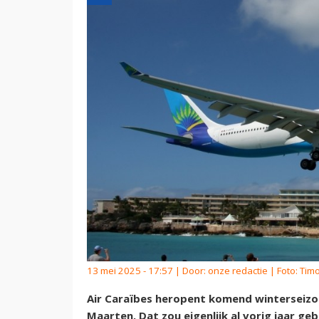
13 mei 2025 - 17:57 | Door:
onze redactie
| Foto: Tim
Air Caraïbes heropent komend winterseizoen
Maarten. Dat zou eigenlijk al vorig jaar ge