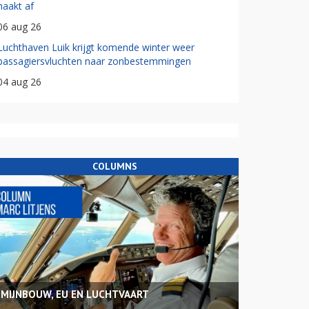
haakt af
06 aug 26
Luchthaven Luik krijgt komende winter weer
passagiersvluchten naar zonbestemmingen
04 aug 26
COLUMNS
MIJNBOUW, EU EN LUCHTVAART