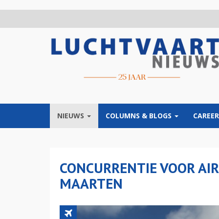
Overslaan
en
naar
de
inhoud
gaan
NIEUWS
COLUMNS & BLOGS
CAREER
CONCURRENTIE VOOR AIR
MAARTEN