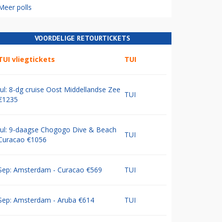
Meer polls
VOORDELIGE RETOURTICKETS
TUI vliegtickets
TUI
Jul: 8-dg cruise Oost Middellandse Zee
TUI
€1235
Jul: 9-daagse Chogogo Dive & Beach
TUI
Curacao €1056
Sep: Amsterdam - Curacao €569
TUI
Sep: Amsterdam - Aruba €614
TUI