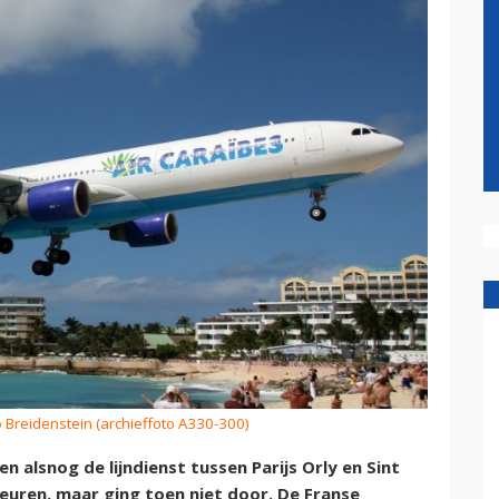
o Breidenstein (archieffoto A330-300)
 alsnog de lijndienst tussen Parijs Orly en Sint
beuren, maar ging toen niet door. De Franse