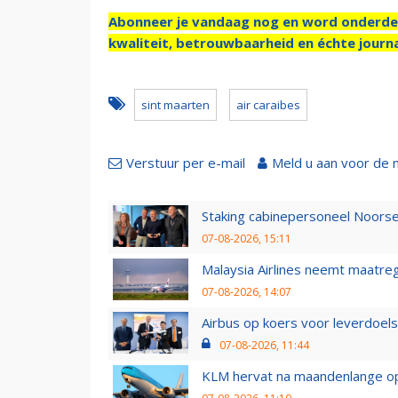
Abonneer je vandaag nog en word onderde
kwaliteit, betrouwbaarheid en échte journa
sint maarten
air caraibes
Verstuur per e-mail
Meld u aan voor de 
Staking cabinepersoneel Noorse
07-08-2026, 15:11
Malaysia Airlines neemt maatreg
07-08-2026, 14:07
Airbus op koers voor leverdoelst
07-08-2026, 11:44
KLM hervat na maandenlange ops