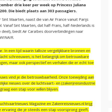
cember drie keer per week op Princess Juliana
200. Die biedt plaats aan 303 passagiers.
r Sint Maarten, naast die van Air France vanuit Parijs
. Vanaf Sint Maarten, dat half-Frans, half-Nederlands is
e deel), biedt Air Caraïbes doorverbindingen naar
 WINAIR.
r. In een tijd waarin talloze vergelijkbare bronnen en
acht schreeuwen, is het belangrijk om betrouwbare
ngen, maar ook perspectief en verhalen die er echt toe
ieuws vind je die betrouwbaarheid. Onze toewijding aan
ijke nieuws over de luchtvaart- en (zaken)reisindustrie
raag een stap voor willen blijven.
Luchtvaartnieuws Magazine en Zakenreisnieuws.nl krijg
e ervaring die je steeds een stap voorsprong geeft.