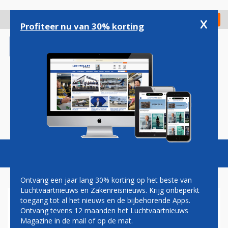
Overslaan
en
x
Digitaal Magazine
Registreer
Check in
naar
Profiteer nu van 30% korting
de
inhoud
gaan
Magazine
Podcasts
Vacatures
Toggl
naviga
Ontvang een jaar lang 30% korting op het beste van
Luchtvaartnieuws en Zakenreisnieuws. Krijg onbeperkt
toegang tot al het nieuws en de bijbehorende Apps.
CONCURRENTIESLAG DREIGT
Ontvang tevens 12 maanden het Luchtvaartnieuws
OP LUCHTVAARTMARKT IN
Magazine in de mail of op de mat.