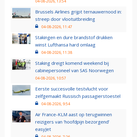
04-08-2026, 13:54
Brussels Airlines grijpt ternauwernood in:
streep door vlootuitbreiding
04-08-2026, 11:47
Stakingen en dure brandstof drukken
winst Lufthansa hard omlaag
04-08-2026, 11:38
Staking dreigt komend weekend bij
cabinepersoneel van SAS Noorwegen
04-08-2026, 10:57
Eerste succesvolle testvlucht voor
zelfgemaakt Russisch passagierstoestel
04-08-2026, 9:54
Air France-KLM aast op terugwinnen
reizigers van ‘hoofdpijn bezorgend’
easyJet
04-08-2026, 7:26