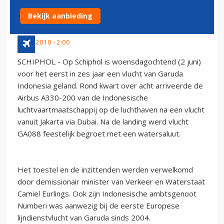
SCHIPHOL (FOTO'S)
Bekijk aanbieding
2 juni 2010 - 2:00
SCHIPHOL - Op Schiphol is woensdagochtend (2 juni)
voor het eerst in zes jaar een vlucht van Garuda
Indonesia geland. Rond kwart over acht arriveerde de
Airbus A330-200 van de Indonesische
luchtvaartmaatschappij op de luchthaven na een vlucht
vanuit Jakarta via Dubai. Na de landing werd vlucht
GA088 feestelijk begroet met een watersaluut.
Het toestel en de inzittenden werden verwelkomd
door demissionair minister van Verkeer en Waterstaat
Camiel Eurlings. Ook zijn Indonesische ambtsgenoot
Numberi was aanwezig bij de eerste Europese
lijndienstvlucht van Garuda sinds 2004.