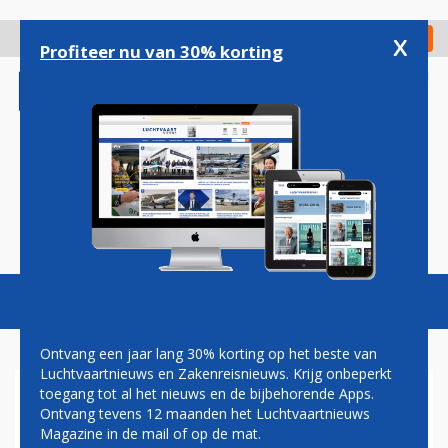
Overslaan
en
x
Digitaal Magazine
Registreer
Check in
naar
Profiteer nu van 30% korting
de
inhoud
gaan
Magazine
Podcasts
Vacatures
Toggl
naviga
Ontvang een jaar lang 30% korting op het beste van
Luchtvaartnieuws en Zakenreisnieuws. Krijg onbeperkt
toegang tot al het nieuws en de bijbehorende Apps.
GARUDA INDONESIA LANDT
Ontvang tevens 12 maanden het Luchtvaartnieuws
NA ZES JAAR WEER OP
Magazine in de mail of op de mat.