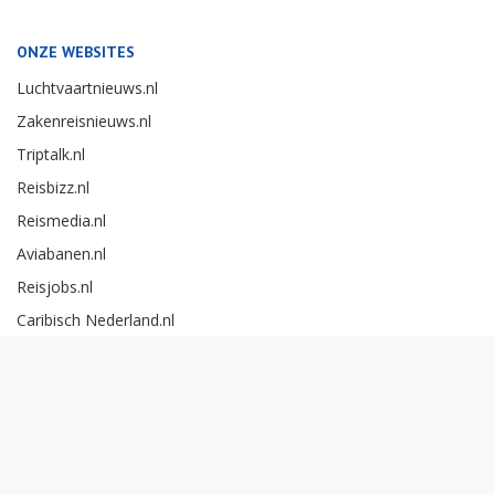
ONZE WEBSITES
Luchtvaartnieuws.nl
Zakenreisnieuws.nl
Triptalk.nl
Reisbizz.nl
Reismedia.nl
Aviabanen.nl
Reisjobs.nl
Caribisch Nederland.nl
Careerexperience.nl
Zakenreisawards.nl