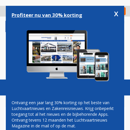
Overslaan
en
x
Digitaal Magazine
Registreer
Check in
naar
Profiteer nu van 30% korting
de
inhoud
gaan
Magazine
Podcasts
Vacatures
Toggl
naviga
Ontvang een jaar lang 30% korting op het beste van
Luchtvaartnieuws en Zakenreisnieuws. Krijg onbeperkt
toegang tot al het nieuws en de bijbehorende Apps.
GROEIKANSEN IN BELGIË:
Ontvang tevens 12 maanden het Luchtvaartnieuws
TRANSAVIA OPENT IN 2026
Magazine in de mail of op de mat.