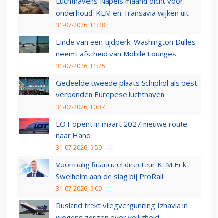
Luchthavens Napels maand dicht voor
onderhoud: KLM en Transavia wijken uit
31-07-2026, 11:28
Einde van een tijdperk: Washington Dulles
neemt afscheid van Mobile Lounges
31-07-2026, 11:25
Gedeelde tweede plaats Schiphol als best
verbonden Europese luchthaven
31-07-2026, 10:37
LOT opent in maart 2027 nieuwe route
naar Hanoi
31-07-2026, 9:59
Voormalig financieel directeur KLM Erik
Swelheim aan de slag bij ProRail
31-07-2026, 9:09
Rusland trekt vliegvergunning Izhavia in
wegens zorgen over veiligheid