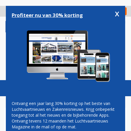
Overslaan
en
x
Digitaal Magazine
Registreer
Check in
naar
Profiteer nu van 30% korting
de
inhoud
gaan
Magazine
Podcasts
Vacatures
Toggl
naviga
Ontvang een jaar lang 30% korting op het beste van
Luchtvaartnieuws en Zakenreisnieuws. Krijg onbeperkt
toegang tot al het nieuws en de bijbehorende Apps.
IATA: HERSTEL VAN DE
Ontvang tevens 12 maanden het Luchtvaartnieuws
LUCHTVAART ZET DOOR
Magazine in de mail of op de mat.