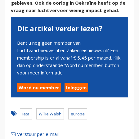
gebleven. Ook de oorlog in Oekraïne heeft op de
vraag naar luchtvervoer weinig impact gehad.
Dit artikel verder lezen?
Bent u nog geen member van
Luchtvaartnieuws.nl en Zakenreisnieuws.nl? Een
membership is er al vanaf € 5,45 per maand. Klik
dan op onderstaande 'Word nu member' button
voor meer informatie.
Word nu member
Inloggen
iata
Willie Walsh
europa
Verstuur per e-mail