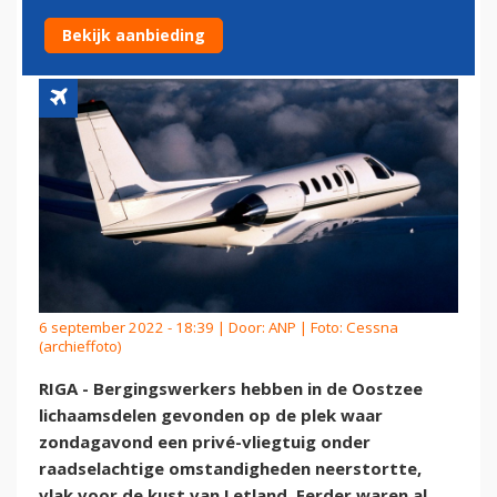
OOSTZEE STORTTE
Bekijk aanbieding
6 september 2022 - 18:39 | Door:
ANP
| Foto: Cessna
(archieffoto)
RIGA - Bergingswerkers hebben in de Oostzee
lichaamsdelen gevonden op de plek waar
zondagavond een privé-vliegtuig onder
raadselachtige omstandigheden neerstortte,
vlak voor de kust van Letland. Eerder waren al