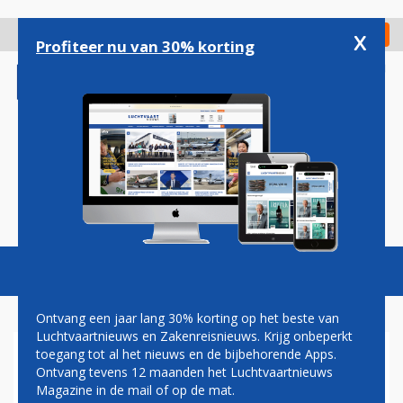
Overslaan
en
x
Digitaal Magazine
Registreer
Check in
naar
Profiteer nu van 30% korting
de
inhoud
gaan
Magazine
Podcasts
Vacatures
Toggl
naviga
Ontvang een jaar lang 30% korting op het beste van
Luchtvaartnieuws en Zakenreisnieuws. Krijg onbeperkt
toegang tot al het nieuws en de bijbehorende Apps.
LICHAAMSDELEN GEVONDEN
Ontvang tevens 12 maanden het Luchtvaartnieuws
OP PLEK WAAR VLIEGTUIG IN
Magazine in de mail of op de mat.