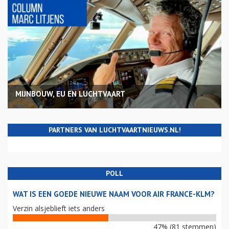
MIJNBOUW, EU EN LUCHTVAART
PARTNERS VAN LUCHTVAARTNIEUWS.NL!
POLL
WAT IS EEN GOEDE NIEUWE NAAM VOOR AIR FRANCE-KLM?
Verzin alsjeblieft iets anders
47% (81 stemmen)