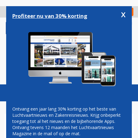
Overslaan
en
x
Digitaal Magazine
Registreer
Check in
naar
Profiteer nu van 30% korting
de
inhoud
gaan
Magazine
Podcasts
Vacatures
Toggl
naviga
Ontvang een jaar lang 30% korting op het beste van
Luchtvaartnieuws en Zakenreisnieuws. Krijg onbeperkt
toegang tot al het nieuws en de bijbehorende Apps.
LOT HUURT AIRBUS A340'S
Ontvang tevens 12 maanden het Luchtvaartnieuws
VAN AIR BELGIUM
Magazine in de mail of op de mat.