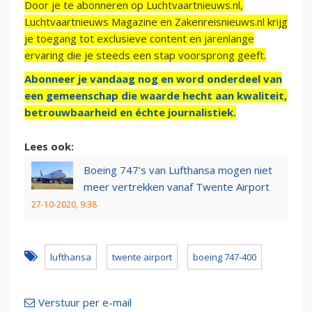
Door je te abonneren op Luchtvaartnieuws.nl,
Luchtvaartnieuws Magazine en Zakenreisnieuws.nl krijg
je toegang tot exclusieve content en jarenlange
ervaring die je steeds een stap voorsprong geeft.
Abonneer je vandaag nog en word onderdeel van
een gemeenschap die waarde hecht aan kwaliteit,
betrouwbaarheid en échte journalistiek.
Lees ook:
Boeing 747's van Lufthansa mogen niet
meer vertrekken vanaf Twente Airport
27-10-2020, 9:38
lufthansa
twente airport
boeing 747-400
Verstuur per e-mail