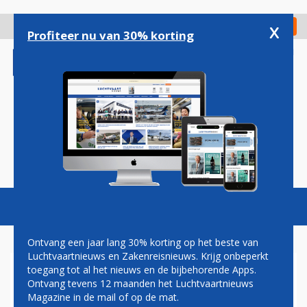
Overslaan
en
x
Digitaal Magazine
Registreer
Check in
naar
Profiteer nu van 30% korting
de
inhoud
gaan
Magazine
Podcasts
Vacatures
Toggl
naviga
Ontvang een jaar lang 30% korting op het beste van
Luchtvaartnieuws en Zakenreisnieuws. Krijg onbeperkt
toegang tot al het nieuws en de bijbehorende Apps.
LUFTHANSA WIL IN TWENTE
Ontvang tevens 12 maanden het Luchtvaartnieuws
GEPARKEERDE BOEING 747'S
Magazine in de mail of op de mat.