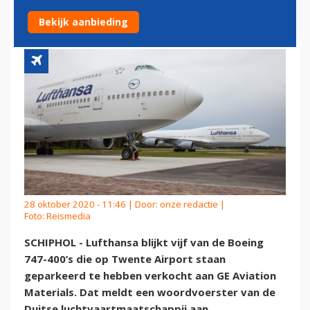
NAAR VS VLIEGEN
Bekijk aanbieding
28 oktober 2020 - 11:46 | Door:
onze redactie
|
Foto: Reismedia
SCHIPHOL - Lufthansa blijkt vijf van de Boeing
747-400’s die op Twente Airport staan
geparkeerd te hebben verkocht aan GE Aviation
Materials. Dat meldt een woordvoerster van de
Duitse luchtvaartmaatschappij aan