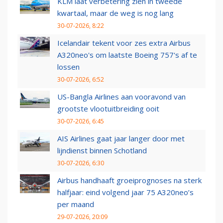
KLM laat verbetering zien in tweede
kwartaal, maar de weg is nog lang
30-07-2026, 8:22
Icelandair tekent voor zes extra Airbus
A320neo's om laatste Boeing 757's af te
lossen
30-07-2026, 6:52
US-Bangla Airlines aan vooravond van
grootste vlootuitbreiding ooit
30-07-2026, 6:45
AIS Airlines gaat jaar langer door met
lijndienst binnen Schotland
30-07-2026, 6:30
Airbus handhaaft groeiprognoses na sterk
halfjaar: eind volgend jaar 75 A320neo’s
per maand
29-07-2026, 20:09