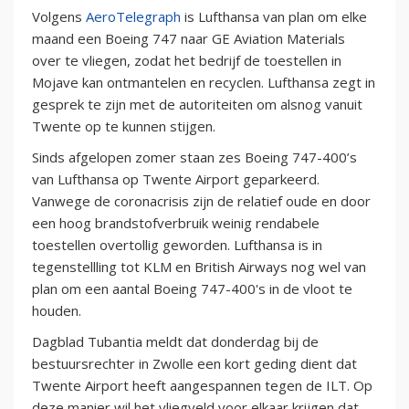
Volgens
AeroTelegraph
is Lufthansa van plan om elke
maand een Boeing 747 naar GE Aviation Materials
over te vliegen, zodat het bedrijf de toestellen in
Mojave kan ontmantelen en recyclen. Lufthansa zegt in
gesprek te zijn met de autoriteiten om alsnog vanuit
Twente op te kunnen stijgen.
Sinds afgelopen zomer staan zes Boeing 747-400’s
van Lufthansa op Twente Airport geparkeerd.
Vanwege de coronacrisis zijn de relatief oude en door
een hoog brandstofverbruik weinig rendabele
toestellen overtollig geworden. Lufthansa is in
tegenstellling tot KLM en British Airways nog wel van
plan om een aantal Boeing 747-400's in de vloot te
houden.
Dagblad Tubantia meldt dat donderdag bij de
bestuursrechter in Zwolle een kort geding dient dat
Twente Airport heeft aangespannen tegen de ILT. Op
deze manier wil het vliegveld voor elkaar krijgen dat