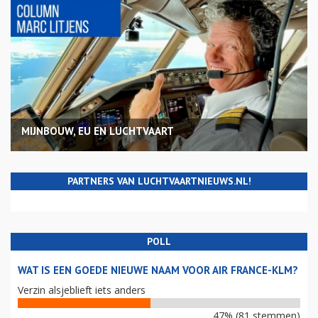
MIJNBOUW, EU EN LUCHTVAART
PARTNERS VAN LUCHTVAARTNIEUWS.NL!
POLL
WAT IS EEN GOEDE NIEUWE NAAM VOOR AIR FRANCE-KLM?
Verzin alsjeblieft iets anders
47% (81 stemmen)