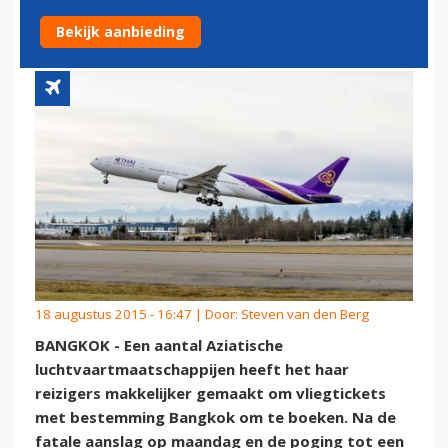
TICKETS GRATIS
Bekijk aanbieding
18 augustus 2015 - 16:47 | Door:
Steven van den Berg
BANGKOK - Een aantal Aziatische
luchtvaartmaatschappijen heeft het haar
reizigers makkelijker gemaakt om vliegtickets
met bestemming Bangkok om te boeken. Na de
fatale aanslag op maandag en de poging tot een