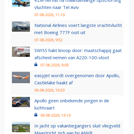
KLM hervat na maandenlange opschorting
vluchten naar Tel Aviv
07-08-2026, 11:10
National Airlines voert langste vrachtvlucht
met Boeing 777F ooit uit
07-08-2026, 9:52
SWISS hakt knoop door: maatschappij gaat
afscheid nemen van A220-100-vloot
07-08-2026, 9:09
easyJet wordt overgenomen door Apollo,
Castlelake haakt af
06-08-2026, 16:20
Apollo geen onbekende jongen in de
luchtvaart
06-08-2026, 16:19
In jacht op vakantiegangers sluit vliegveld
Maastricht zich aan bij ANVR