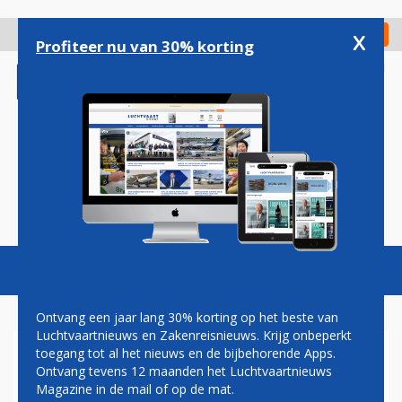
Overslaan
en
x
Digitaal Magazine
Registreer
Check in
naar
Profiteer nu van 30% korting
de
inhoud
gaan
Magazine
Podcasts
Vacatures
Toggl
naviga
Ontvang een jaar lang 30% korting op het beste van
Luchtvaartnieuws en Zakenreisnieuws. Krijg onbeperkt
toegang tot al het nieuws en de bijbehorende Apps.
MAATSCHAPPIJEN MAKEN
Ontvang tevens 12 maanden het Luchtvaartnieuws
OMBOEKEN BANGKOK-
Magazine in de mail of op de mat.