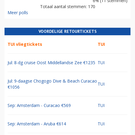
6% (11 stemmen)
Totaal aantal stemmen: 170
Meer polls
VOORDELIGE RETOURTICKETS
TUI vliegtickets
TUI
Jul: 8-dg cruise Oost Middellandse Zee €1235
TUI
Jul: 9-daagse Chogogo Dive & Beach Curacao
TUI
€1056
Sep: Amsterdam - Curacao €569
TUI
Sep: Amsterdam - Aruba €614
TUI