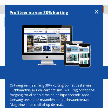
Overslaan
en
x
Digitaal Magazine
Registreer
Check in
naar
Profiteer nu van 30% korting
de
inhoud
gaan
Magazine
Podcasts
Vacatures
Toggl
naviga
Ontvang een jaar lang 30% korting op het beste van
Luchtvaartnieuws en Zakenreisnieuws. Krijg onbeperkt
toegang tot al het nieuws en de bijbehorende Apps.
NIKI ZIET AF VAN VLUCHTEN
Ontvang tevens 12 maanden het Luchtvaartnieuws
VANAF BRATISLAVA
Magazine in de mail of op de mat.