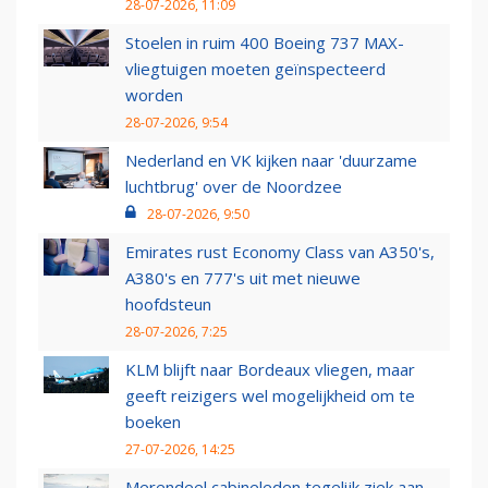
28-07-2026, 11:09
Stoelen in ruim 400 Boeing 737 MAX-
vliegtuigen moeten geïnspecteerd
worden
28-07-2026, 9:54
Nederland en VK kijken naar 'duurzame
luchtbrug' over de Noordzee
28-07-2026, 9:50
Emirates rust Economy Class van A350's,
A380's en 777's uit met nieuwe
hoofdsteun
28-07-2026, 7:25
KLM blijft naar Bordeaux vliegen, maar
geeft reizigers wel mogelijkheid om te
boeken
27-07-2026, 14:25
Merendeel cabineleden tegelijk ziek aan