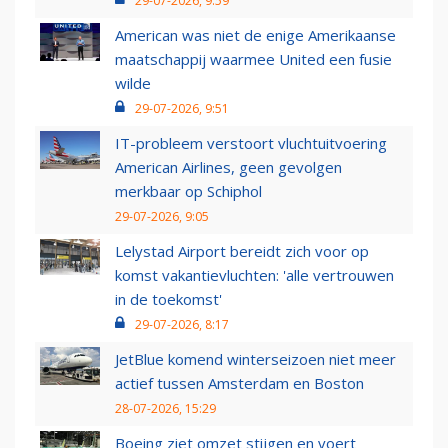
29-07-2026, 9:59
American was niet de enige Amerikaanse
maatschappij waarmee United een fusie
wilde
29-07-2026, 9:51
IT-probleem verstoort vluchtuitvoering
American Airlines, geen gevolgen
merkbaar op Schiphol
29-07-2026, 9:05
Lelystad Airport bereidt zich voor op
komst vakantievluchten: 'alle vertrouwen
in de toekomst'
29-07-2026, 8:17
JetBlue komend winterseizoen niet meer
actief tussen Amsterdam en Boston
28-07-2026, 15:29
Boeing ziet omzet stijgen en voert