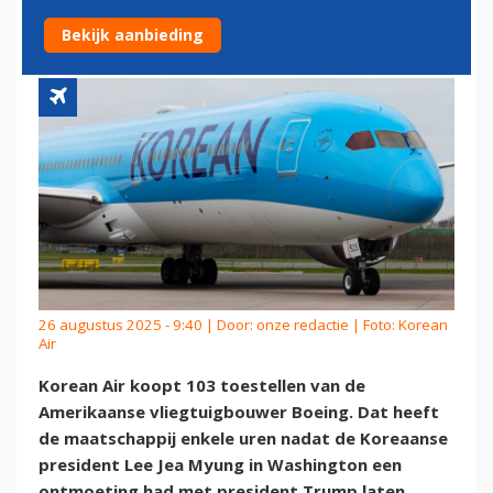
KOREAN AIR 103 BOEINGS
Bekijk aanbieding
26 augustus 2025 - 9:40 | Door:
onze redactie
| Foto: Korean
Air
Korean Air koopt 103 toestellen van de
Amerikaanse vliegtuigbouwer Boeing. Dat heeft
de maatschappij enkele uren nadat de Koreaanse
president Lee Jea Myung in Washington een
ontmoeting had met president Trump laten