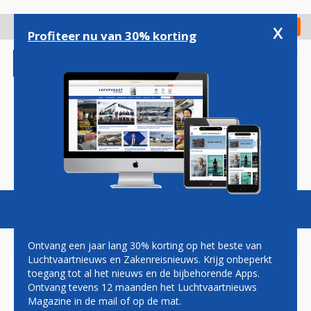
Overslaan
en
x
Digitaal Magazine
Registreer
Check in
naar
Profiteer nu van 30% korting
de
inhoud
gaan
Magazine
Podcasts
Vacatures
Toggl
naviga
Ontvang een jaar lang 30% korting op het beste van
Luchtvaartnieuws en Zakenreisnieuws. Krijg onbeperkt
toegang tot al het nieuws en de bijbehorende Apps.
PAAR UUR NA ONTMOETING
Ontvang tevens 12 maanden het Luchtvaartnieuws
MET TRUMP BESTELT
Magazine in de mail of op de mat.