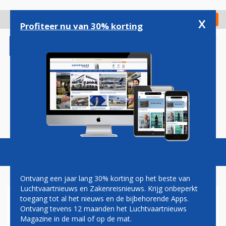
Overslaan
en
x
Digitaal Magazine
Registreer
Check in
naar
Profiteer nu van 30% korting
de
inhoud
gaan
Magazine
Podcasts
Vacatures
Toggl
naviga
Ontvang een jaar lang 30% korting op het beste van
Luchtvaartnieuws en Zakenreisnieuws. Krijg onbeperkt
toegang tot al het nieuws en de bijbehorende Apps.
PILOTEN JAPAN AIRLINES
Ontvang tevens 12 maanden het Luchtvaartnieuws
ZAGEN TOESTEL VAN
Magazine in de mail of op de mat.