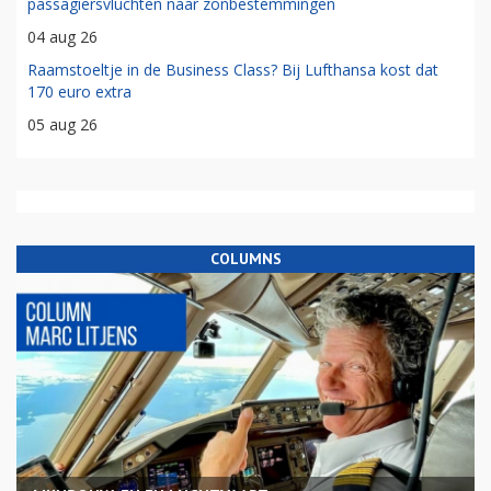
passagiersvluchten naar zonbestemmingen
04 aug 26
Raamstoeltje in de Business Class? Bij Lufthansa kost dat
170 euro extra
05 aug 26
COLUMNS