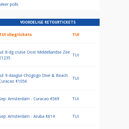
Meer polls
VOORDELIGE RETOURTICKETS
TUI vliegtickets
TUI
Jul: 8-dg cruise Oost Middellandse Zee
TUI
€1235
Jul: 9-daagse Chogogo Dive & Beach
TUI
Curacao €1056
Sep: Amsterdam - Curacao €569
TUI
Sep: Amsterdam - Aruba €614
TUI