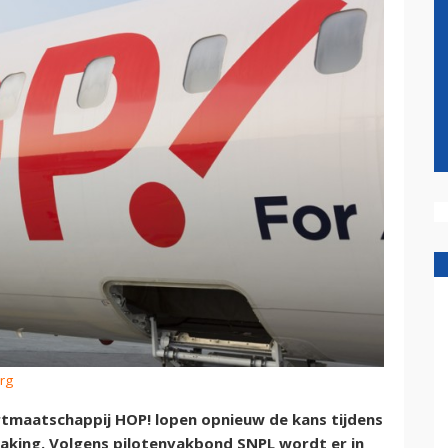
rg
artmaatschappij HOP! lopen opnieuw de kans tijdens
aking. Volgens pilotenvakbond SNPL wordt er in