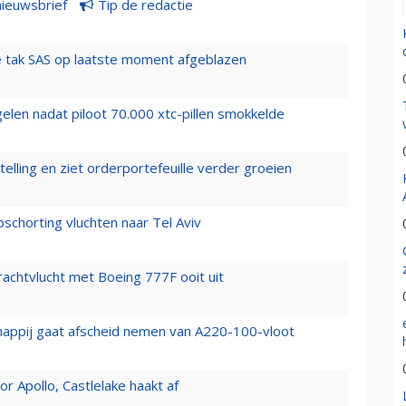
nieuwsbrief
Tip de redactie
 tak SAS op laatste moment afgeblazen
elen nadat piloot 70.000 xtc-pillen smokkelde
elling en ziet orderportefeuille verder groeien
chorting vluchten naar Tel Aviv
vrachtvlucht met Boeing 777F ooit uit
happij gaat afscheid nemen van A220-100-vloot
 Apollo, Castlelake haakt af