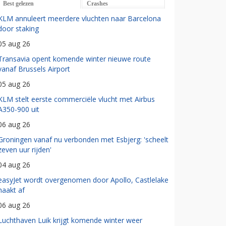
Best gelezen
Crashes
KLM annuleert meerdere vluchten naar Barcelona
door staking
05 aug 26
Transavia opent komende winter nieuwe route
vanaf Brussels Airport
05 aug 26
KLM stelt eerste commerciële vlucht met Airbus
A350-900 uit
06 aug 26
Groningen vanaf nu verbonden met Esbjerg: 'scheelt
zeven uur rijden'
04 aug 26
easyJet wordt overgenomen door Apollo, Castlelake
haakt af
06 aug 26
Luchthaven Luik krijgt komende winter weer