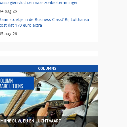
passagiersvluchten naar zonbestemmingen
04 aug 26
Raamstoeltje in de Business Class? Bij Lufthansa
kost dat 170 euro extra
05 aug 26
COLUMNS
MIJNBOUW, EU EN LUCHTVAART