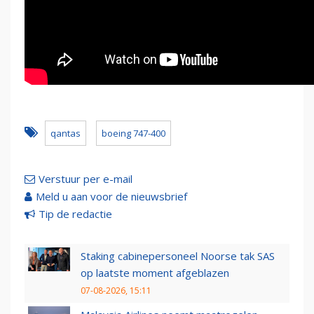
qantas
boeing 747-400
Verstuur per e-mail
Meld u aan voor de nieuwsbrief
Tip de redactie
Staking cabinepersoneel Noorse tak SAS
op laatste moment afgeblazen
07-08-2026, 15:11