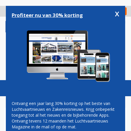
Overslaan
en
x
Digitaal Magazine
Registreer
Check in
naar
Profiteer nu van 30% korting
de
inhoud
gaan
Magazine
Podcasts
Vacatures
Toggl
naviga
Ontvang een jaar lang 30% korting op het beste van
Luchtvaartnieuws en Zakenreisnieuws. Krijg onbeperkt
toegang tot al het nieuws en de bijbehorende Apps.
QANTAS VOLTOOIT LAATSTE
Ontvang tevens 12 maanden het Luchtvaartnieuws
BOEING 747-VLUCHT MET
Magazine in de mail of op de mat.