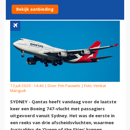
PASSAGIERS VANAF SYDNEY
Bekijk aanbieding
13 juli 2020 - 14:40 | Door:
Pim Pauwels
| Foto: Venkat
Mangudi
SYDNEY - Qantas heeft vandaag voor de laatste
keer een Boeing 747-vlucht met passagiers
uitgevoerd vanuit Sydney. Het was de eerste in
een reeks van drie afscheidsvluchten, waarmee
Australiërs de ‘Queen of the Skies’ kunnen