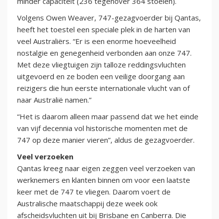
minder capaciteit (236 tegenover 364 stoelen).
Volgens Owen Weaver, 747-gezagvoerder bij Qantas,
heeft het toestel een speciale plek in de harten van
veel Australiërs. “Er is een enorme hoeveelheid
nostalgie en genegenheid verbonden aan onze 747.
Met deze vliegtuigen zijn talloze reddingsvluchten
uitgevoerd en ze boden een veilige doorgang aan
reizigers die hun eerste internationale vlucht van of
naar Australië namen.”
“Het is daarom alleen maar passend dat we het einde
van vijf decennia vol historische momenten met de
747 op deze manier vieren”, aldus de gezagvoerder.
Veel verzoeken
Qantas kreeg naar eigen zeggen veel verzoeken van
werknemers en klanten binnen om voor een laatste
keer met de 747 te vliegen. Daarom voert de
Australische maatschappij deze week ook
afscheidsvluchten uit bij Brisbane en Canberra. Die