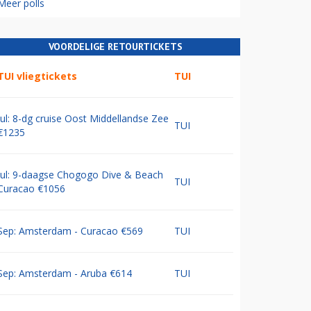
Meer polls
VOORDELIGE RETOURTICKETS
TUI vliegtickets
TUI
Jul: 8-dg cruise Oost Middellandse Zee
TUI
€1235
Jul: 9-daagse Chogogo Dive & Beach
TUI
Curacao €1056
Sep: Amsterdam - Curacao €569
TUI
Sep: Amsterdam - Aruba €614
TUI