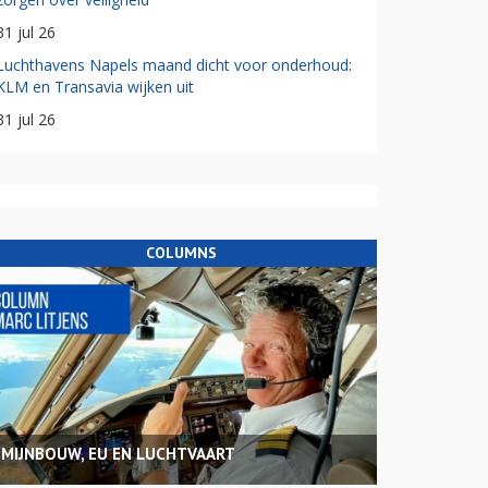
31 jul 26
Luchthavens Napels maand dicht voor onderhoud:
KLM en Transavia wijken uit
31 jul 26
COLUMNS
MIJNBOUW, EU EN LUCHTVAART