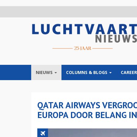
Overslaan
en
naar
de
inhoud
gaan
NIEUWS
COLUMNS & BLOGS
CAREER
QATAR AIRWAYS VERGRO
EUROPA DOOR BELANG IN