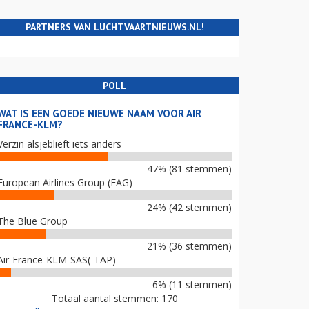
PARTNERS VAN LUCHTVAARTNIEUWS.NL!
POLL
WAT IS EEN GOEDE NIEUWE NAAM VOOR AIR
FRANCE-KLM?
Verzin alsjeblieft iets anders
47% (81 stemmen)
European Airlines Group (EAG)
24% (42 stemmen)
The Blue Group
21% (36 stemmen)
Air-France-KLM-SAS(-TAP)
6% (11 stemmen)
Totaal aantal stemmen: 170