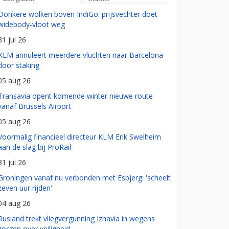
Donkere wolken boven IndiGo: prijsvechter doet
widebody-vloot weg
31 jul 26
KLM annuleert meerdere vluchten naar Barcelona
door staking
05 aug 26
Transavia opent komende winter nieuwe route
vanaf Brussels Airport
05 aug 26
Voormalig financieel directeur KLM Erik Swelheim
aan de slag bij ProRail
31 jul 26
Groningen vanaf nu verbonden met Esbjerg: 'scheelt
zeven uur rijden'
04 aug 26
Rusland trekt vliegvergunning Izhavia in wegens
zorgen over veiligheid