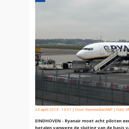
23 april 2019 - 14:57 | Door:
Reismedia/ANP
| Foto: 
EINDHOVEN - Ryanair moet acht piloten ee
betalen vanwege de sluiting van de basis v