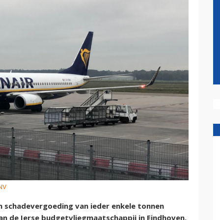
VNV
n schadevergoeding van ieder enkele tonnen
an de Ierse budgetvliegmaatschappij in Eindhoven.