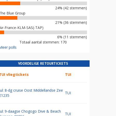
24% (42 stemmen)
The Blue Group
21% (36 stemmen)
Air-France-KLM-SAS(-TAP)
6% (11 stemmen)
Totaal aantal stemmen: 170
Meer polls
VOORDELIGE RETOURTICKETS
TUI vliegtickets
TUI
Jul: 8-dg cruise Oost Middellandse Zee
TUI
€1235
Jul: 9-daagse Chogogo Dive & Beach
TUI