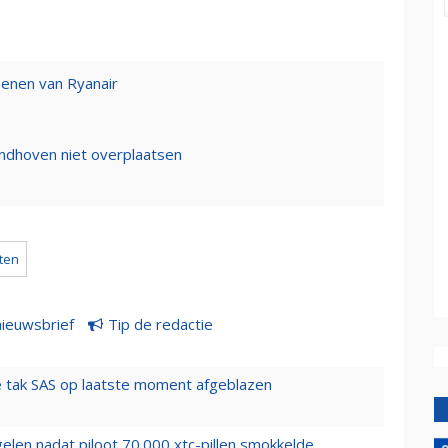
oenen van Ryanair
indhoven niet overplaatsen
oten
nieuwsbrief
Tip de redactie
 tak SAS op laatste moment afgeblazen
elen nadat piloot 70.000 xtc-pillen smokkelde