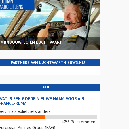
MIJNBOUW, EU EN LUCHTVAART
PARTNERS VAN LUCHTVAARTNIEUWS.NL!
POLL
WAT IS EEN GOEDE NIEUWE NAAM VOOR AIR
FRANCE-KLM?
Verzin alsjeblieft iets anders
47% (81 stemmen)
European Airlines Group (EAG)