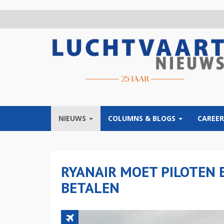
Overslaan
en
naar
de
inhoud
gaan
NIEUWS
COLUMNS & BLOGS
CAREER
RYANAIR MOET PILOTEN 
BETALEN