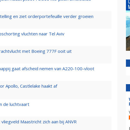
elling en ziet orderportefeuille verder groeien
chorting vluchten naar Tel Aviv
vrachtvlucht met Boeing 777F ooit uit
happij gaat afscheid nemen van A220-100-vloot
 Apollo, Castlelake haakt af
n de luchtvaart
t vliegveld Maastricht zich aan bij ANVR