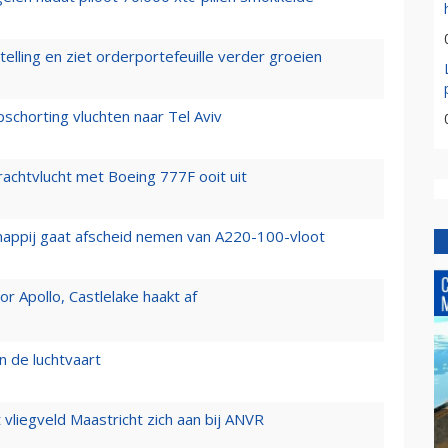
elling en ziet orderportefeuille verder groeien
chorting vluchten naar Tel Aviv
vrachtvlucht met Boeing 777F ooit uit
happij gaat afscheid nemen van A220-100-vloot
 Apollo, Castlelake haakt af
n de luchtvaart
t vliegveld Maastricht zich aan bij ANVR