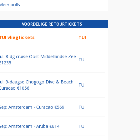
Meer polls
VOORDELIGE RETOURTICKETS
TUI vliegtickets
TUI
Jul: 8-dg cruise Oost Middellandse Zee
TUI
€1235
Jul: 9-daagse Chogogo Dive & Beach
TUI
Curacao €1056
Sep: Amsterdam - Curacao €569
TUI
Sep: Amsterdam - Aruba €614
TUI