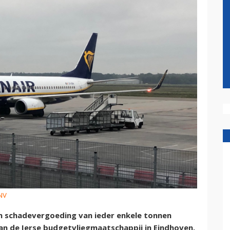
VNV
n schadevergoeding van ieder enkele tonnen
an de Ierse budgetvliegmaatschappij in Eindhoven.