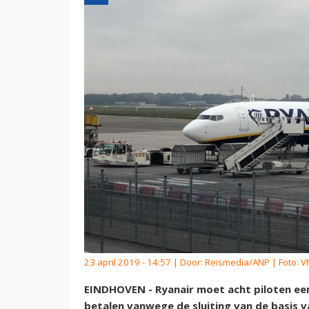
23 april 2019 - 14:57 | Door:
Reismedia/ANP
| Foto: 
EINDHOVEN - Ryanair moet acht piloten ee
betalen vanwege de sluiting van de basis v