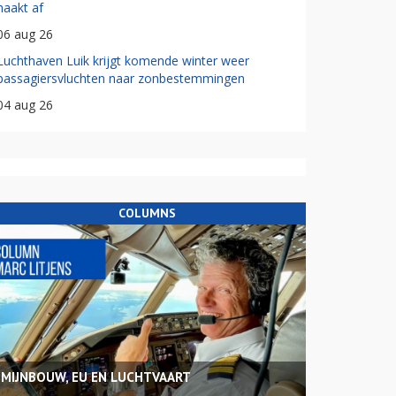
haakt af
06 aug 26
Luchthaven Luik krijgt komende winter weer
passagiersvluchten naar zonbestemmingen
04 aug 26
COLUMNS
MIJNBOUW, EU EN LUCHTVAART