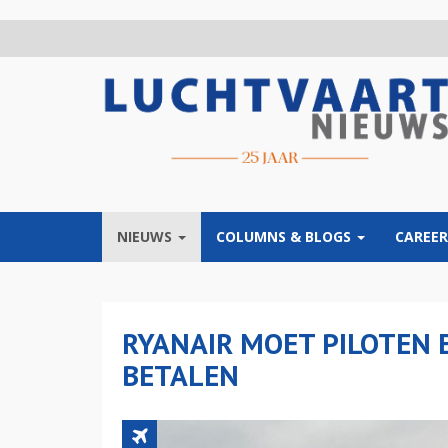
Overslaan
en
naar
de
inhoud
gaan
NIEUWS
COLUMNS & BLOGS
CAREER
RYANAIR MOET PILOTEN 
BETALEN