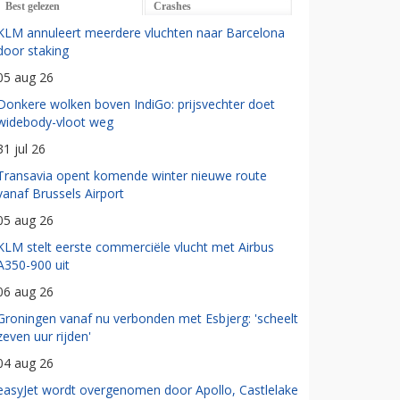
Best gelezen
Crashes
KLM annuleert meerdere vluchten naar Barcelona
door staking
05 aug 26
Donkere wolken boven IndiGo: prijsvechter doet
widebody-vloot weg
31 jul 26
Transavia opent komende winter nieuwe route
vanaf Brussels Airport
05 aug 26
KLM stelt eerste commerciële vlucht met Airbus
A350-900 uit
06 aug 26
Groningen vanaf nu verbonden met Esbjerg: 'scheelt
zeven uur rijden'
04 aug 26
easyJet wordt overgenomen door Apollo, Castlelake