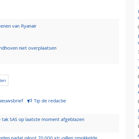
oenen van Ryanair
indhoven niet overplaatsen
oten
nieuwsbrief
Tip de redactie
 tak SAS op laatste moment afgeblazen
elen nadat piloot 70.000 xtc-pillen smokkelde