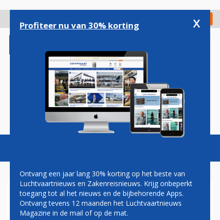
Overslaan
en
x
Digitaal Magazine
Registreer
Check in
naar
Profiteer nu van 30% korting
de
inhoud
gaan
Magazine
Podcasts
Vacatures
Toggl
naviga
Ontvang een jaar lang 30% korting op het beste van
Luchtvaartnieuws en Zakenreisnieuws. Krijg onbeperkt
toegang tot al het nieuws en de bijbehorende Apps.
TUIFLY EN ETIHAD AKKOORD
Ontvang tevens 12 maanden het Luchtvaartnieuws
OVER NIEUWE
Magazine in de mail of op de mat.