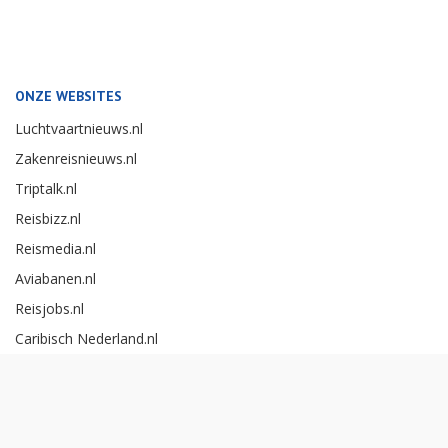
ONZE WEBSITES
Luchtvaartnieuws.nl
Zakenreisnieuws.nl
Triptalk.nl
Reisbizz.nl
Reismedia.nl
Aviabanen.nl
Reisjobs.nl
Caribisch Nederland.nl
Careerexperience.nl
Zakenreisawards.nl