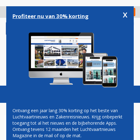
Overslaan
en
x
Digitaal Magazine
Registreer
Check in
naar
Profiteer nu van 30% korting
de
inhoud
gaan
Magazine
Podcasts
Vacatures
Toggl
naviga
Ontvang een jaar lang 30% korting op het beste van
Luchtvaartnieuws en Zakenreisnieuws. Krijg onbeperkt
toegang tot al het nieuws en de bijbehorende Apps.
TUIFLY EN ETIHAD AKKOORD
Ontvang tevens 12 maanden het Luchtvaartnieuws
OVER NIEUWE
Magazine in de mail of op de mat.