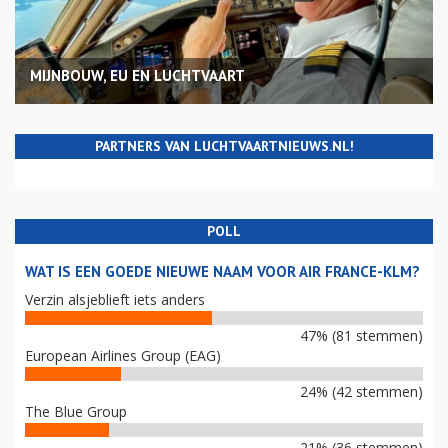
MIJNBOUW, EU EN LUCHTVAART
PARTNERS VAN LUCHTVAARTNIEUWS.NL!
POLL
WAT IS EEN GOEDE NIEUWE NAAM VOOR AIR FRANCE-KLM?
Verzin alsjeblieft iets anders
47% (81 stemmen)
European Airlines Group (EAG)
24% (42 stemmen)
The Blue Group
21% (36 stemmen)