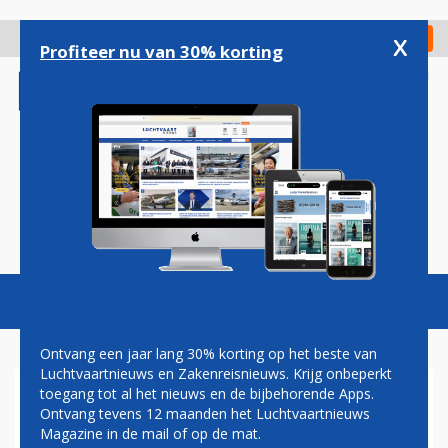
Overslaan
en
x
Digitaal Magazine
Registreer
Check in
naar
Profiteer nu van 30% korting
de
inhoud
gaan
Magazine
Podcasts
Vacatures
Toggl
naviga
Ontvang een jaar lang 30% korting op het beste van
Luchtvaartnieuws en Zakenreisnieuws. Krijg onbeperkt
toegang tot al het nieuws en de bijbehorende Apps.
VAKBONDEN AIR FRANCE
Ontvang tevens 12 maanden het Luchtvaartnieuws
STELLEN ACTIES UIT NA
Magazine in de mail of op de mat.