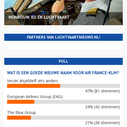
MIJNBOUW, EU EN LUCHTVAART
PARTNERS VAN LUCHTVAARTNIEUWS.NL!
POLL
WAT IS EEN GOEDE NIEUWE NAAM VOOR AIR FRANCE-KLM?
Verzin alsjeblieft iets anders
47% (81 stemmen)
European Airlines Group (EAG)
24% (42 stemmen)
The Blue Group
21% (36 stemmen)