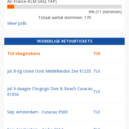
Air-France-KLM-SAS(-TAP)
6% (11 stemmen)
Totaal aantal stemmen: 170
Meer polls
VOORDELIGE RETOURTICKETS
TUI vliegtickets
TUI
Jul: 8-dg cruise Oost Middellandse Zee €1235
TUI
Jul: 9-daagse Chogogo Dive & Beach Curacao
TUI
€1056
Sep: Amsterdam - Curacao €569
TUI