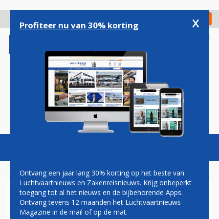
Overslaan
en
x
Digitaal Magazine
Registreer
Check in
naar
Profiteer nu van 30% korting
de
inhoud
gaan
Magazine
Podcasts
Vacatures
Toggl
naviga
Ontvang een jaar lang 30% korting op het beste van
Luchtvaartnieuws en Zakenreisnieuws. Krijg onbeperkt
toegang tot al het nieuws en de bijbehorende Apps.
BELGISCHE
Ontvang tevens 12 maanden het Luchtvaartnieuws
LUCHTVERKEERSLEIDERS
Magazine in de mail of op de mat.