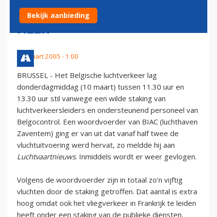
LEGGEN WERK TIJDELIJK
Bekijk aanbieding
NEER
10 maart 2005 - 1:00
BRUSSEL - Het Belgische luchtverkeer lag
donderdagmiddag (10 maart) tussen 11.30 uur en
13.30 uur stil vanwege een wilde staking van
luchtverkeersleiders en ondersteunend personeel van
Belgocontrol. Een woordvoerder van BIAC (luchthaven
Zaventem) ging er van uit dat vanaf half twee de
vluchtuitvoering werd hervat, zo meldde hij aan
Luchtvaartnieuws
. Inmiddels wordt er weer gevlogen.
Volgens de woordvoerder zijn in totaal zo'n vijftig
vluchten door de staking getroffen. Dat aantal is extra
hoog omdat ook het vliegverkeer in Frankrijk te leiden
heeft onder een staking van de publieke diensten.