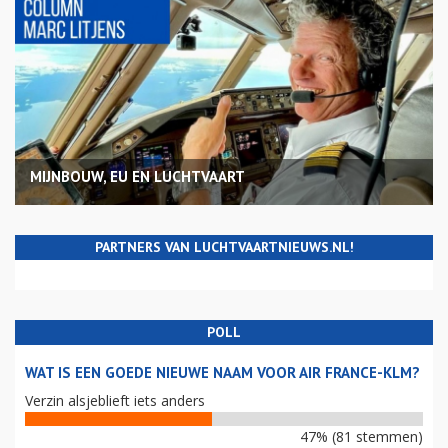
MIJNBOUW, EU EN LUCHTVAART
PARTNERS VAN LUCHTVAARTNIEUWS.NL!
POLL
WAT IS EEN GOEDE NIEUWE NAAM VOOR AIR FRANCE-KLM?
Verzin alsjeblieft iets anders
47% (81 stemmen)