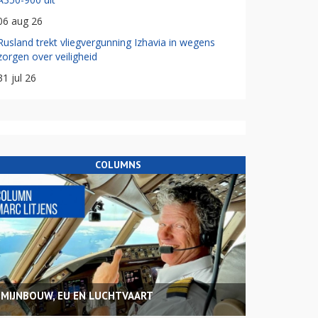
06 aug 26
Rusland trekt vliegvergunning Izhavia in wegens
zorgen over veiligheid
31 jul 26
COLUMNS
MIJNBOUW, EU EN LUCHTVAART