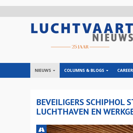
Overslaan
en
naar
de
inhoud
gaan
NIEUWS
COLUMNS & BLOGS
CAREER
BEVEILIGERS SCHIPHOL 
LUCHTHAVEN EN WERKG