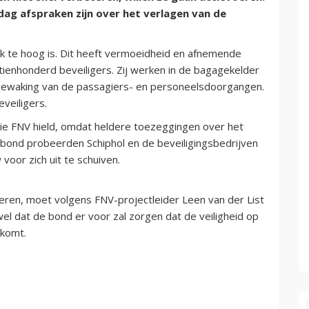
ag afspraken zijn over het verlagen van de
uk te hoog is. Dit heeft vermoeidheid en afnemende
ftienhonderd beveiligers. Zij werken in de bagagekelder
 bewaking van de passagiers- en personeelsdoorgangen.
eveiligers.
ie FNV hield, omdat heldere toezeggingen over het
e bond probeerden Schiphol en de beveiligingsbedrijven
oor zich uit te schuiven.
oeren, moet volgens FNV-projectleider Leen van der List
l dat de bond er voor zal zorgen dat de veiligheid op
 komt.