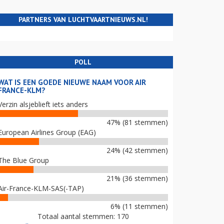
PARTNERS VAN LUCHTVAARTNIEUWS.NL!
POLL
WAT IS EEN GOEDE NIEUWE NAAM VOOR AIR
FRANCE-KLM?
Verzin alsjeblieft iets anders
47% (81 stemmen)
European Airlines Group (EAG)
24% (42 stemmen)
The Blue Group
21% (36 stemmen)
Air-France-KLM-SAS(-TAP)
6% (11 stemmen)
Totaal aantal stemmen: 170