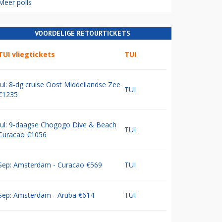
Meer polls
VOORDELIGE RETOURTICKETS
TUI vliegtickets
TUI
Jul: 8-dg cruise Oost Middellandse Zee
TUI
€1235
Jul: 9-daagse Chogogo Dive & Beach
TUI
Curacao €1056
Sep: Amsterdam - Curacao €569
TUI
Sep: Amsterdam - Aruba €614
TUI