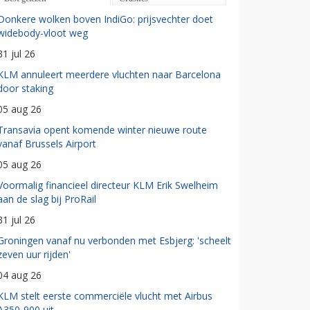
Donkere wolken boven IndiGo: prijsvechter doet
widebody-vloot weg
31 jul 26
KLM annuleert meerdere vluchten naar Barcelona
door staking
05 aug 26
Transavia opent komende winter nieuwe route
vanaf Brussels Airport
05 aug 26
Voormalig financieel directeur KLM Erik Swelheim
aan de slag bij ProRail
31 jul 26
Groningen vanaf nu verbonden met Esbjerg: 'scheelt
zeven uur rijden'
04 aug 26
KLM stelt eerste commerciële vlucht met Airbus
A350-900 uit