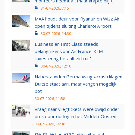
monteurs neemt af, maar krapte blijft
31-07-2026, 7:15
MAA houdt deur voor Ryanair en Wizz Air
open tijdens sluiting Charleroi Airport
30-07-2026, 14:30
Business en First Class steeds
belangrijker voor Air France-KLM:
‘investering betaalt zich uit’
30-07-2026, 12:10
Nabestaanden Germanwings-crash klagen
Duitse staat aan, maar vangen mogelijk
bot
30-07-2026, 11:58
Vraag naar vliegtickets wereldwijd onder
druk door oorlog in het Midden-Oosten
30-07-2026, 10:36
SWISS-Airbus A330 wijkt uit nadat