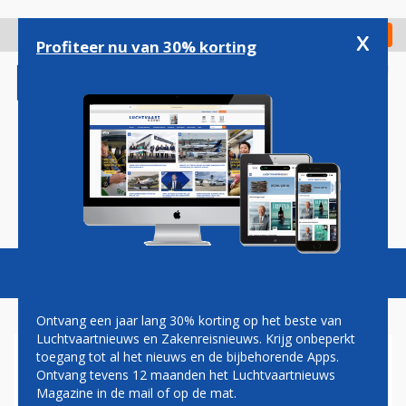
Overslaan
en
x
Digitaal Magazine
Registreer
Check in
naar
Profiteer nu van 30% korting
de
inhoud
gaan
Magazine
Podcasts
Vacatures
Toggl
naviga
Ontvang een jaar lang 30% korting op het beste van
Luchtvaartnieuws en Zakenreisnieuws. Krijg onbeperkt
toegang tot al het nieuws en de bijbehorende Apps.
BOUWER DURA VERMEER
Ontvang tevens 12 maanden het Luchtvaartnieuws
BIEDT OP MAASTRICHT
Magazine in de mail of op de mat.