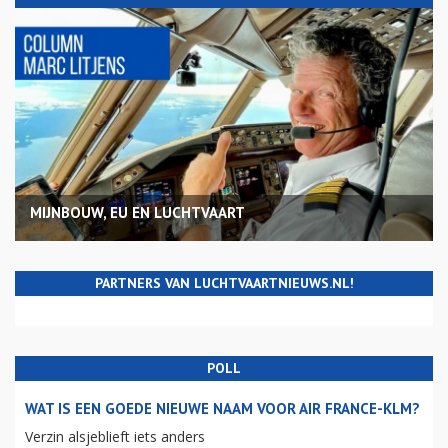
MIJNBOUW, EU EN LUCHTVAART
PARTNERS VAN LUCHTVAARTNIEUWS.NL!
POLL
WAT IS EEN GOEDE NIEUWE NAAM VOOR AIR FRANCE-KLM?
Verzin alsjeblieft iets anders