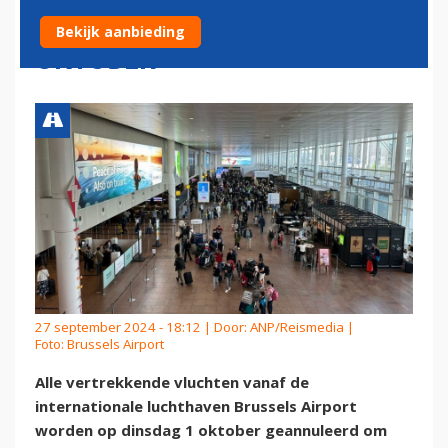
PASSAGIERSVLUCHTEN OP 1
Bekijk aanbieding
OKTOBER
27 september 2024 - 18:12 | Door:
ANP/Reismedia
|
Foto: Brussels Airport
Alle vertrekkende vluchten vanaf de
internationale luchthaven Brussels Airport
worden op dinsdag 1 oktober geannuleerd om