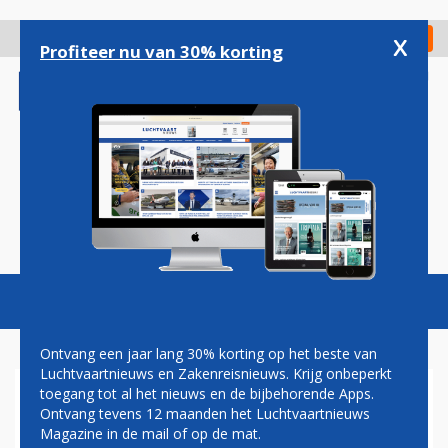
Overslaan
en
x
Digitaal Magazine
Registreer
Check in
naar
Profiteer nu van 30% korting
de
inhoud
gaan
Magazine
Podcasts
Vacatures
Toggl
naviga
Ontvang een jaar lang 30% korting op het beste van
Luchtvaartnieuws en Zakenreisnieuws. Krijg onbeperkt
toegang tot al het nieuws en de bijbehorende Apps.
BRUSSELS AIRPORT SCHRAPT
Ontvang tevens 12 maanden het Luchtvaartnieuws
ALLE VERTREKKENDE
Magazine in de mail of op de mat.