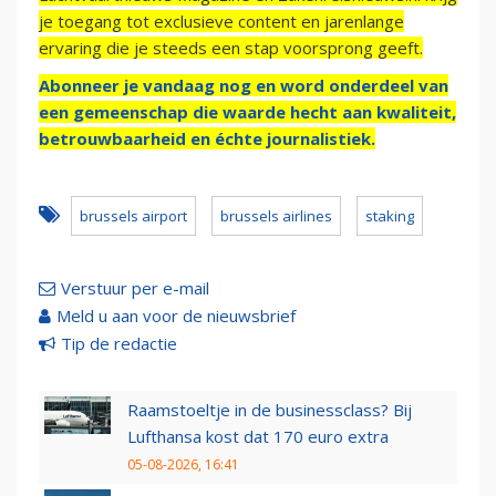
je toegang tot exclusieve content en jarenlange
ervaring die je steeds een stap voorsprong geeft.
Abonneer je vandaag nog en word onderdeel van
een gemeenschap die waarde hecht aan kwaliteit,
betrouwbaarheid en échte journalistiek.
brussels airport
brussels airlines
staking
Verstuur per e-mail
Meld u aan voor de nieuwsbrief
Tip de redactie
Raamstoeltje in de businessclass? Bij
Lufthansa kost dat 170 euro extra
05-08-2026, 16:41